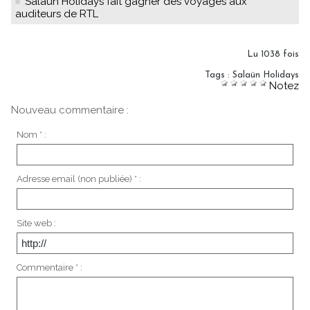
Salaün Holidays fait gagner des voyages aux
auditeurs de RTL
Lu 1038 fois
Tags
:
Salaün Holidays
Notez
Nouveau commentaire :
Nom * :
Adresse email (non publiée) * :
Site web :
Commentaire * :