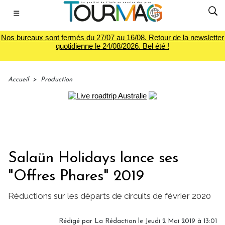
☰
Nos bureaux sont fermés du 27/07 au 16/08. Retour de la newsletter
quotidienne le 24/08/2026. Bel été !
Accueil
>
Production
Salaün Holidays lance ses
"Offres Phares" 2019
Réductions sur les départs de circuits de février 2020
Rédigé par
La Rédaction
le Jeudi 2 Mai 2019 à 13:01