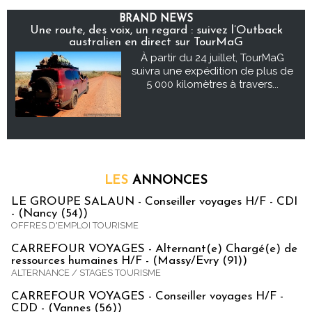
BRAND NEWS
Une route, des voix, un regard : suivez l’Outback
australien en direct sur TourMaG
À partir du 24 juillet, TourMaG
suivra une expédition de plus de
5 000 kilomètres à travers...
LES
ANNONCES
LE GROUPE SALAUN - Conseiller voyages H/F - CDI
- (Nancy (54))
OFFRES D'EMPLOI TOURISME
CARREFOUR VOYAGES - Alternant(e) Chargé(e) de
ressources humaines H/F - (Massy/Evry (91))
ALTERNANCE / STAGES TOURISME
CARREFOUR VOYAGES - Conseiller voyages H/F -
CDD - (Vannes (56))