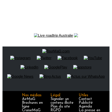
Nos médias
Légal
Utiles
AirMaG
Signaler un
Contact
Brochures en
contenu illicite
Publicité
ligne
Plan du site
Agenda
CruiseMaG
RGPD
La presse en