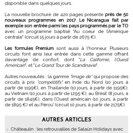
disponible dans quelques jours.
La nouvelle brochure de 420 pages présente
près de 50
nouveaux programmes en 2017
.
Le Nicaragua fait par
exemple son entrée parmi les pays programmés par le TO
avec un programme baptisé "Au coeur de l’Amérique
centrale" (circuit 15 jours à partir de 2675 €).
Les formules Premium
sont aussi à l'honneur. Plusieurs
circuits font ainsi leur entrée dans cette gamme offrant
davantage de confort, dont "
La Californie, l’Ouest
Américain
", et "
Le Grand Tour de Scandinavie
".
Autres nouveautés : la gamme
"Image de"
qui propose des
circuits à prix
"compétitifs"
en Inde du Nord (10 jours à
partir de 1195€), en Thaïlande (10 jours, à partir de 1195€),
au Vietnam (10 jours à partir de 1295 €), au Brésil’ (8 jours, à
partir de 1845€), dans l’Ouest américain (10 jours, à partir
de 1895 €) et au Pérou’ (circuit 10 jours, à partir de 2175€).
AUTRES ARTICLES
Châteaulin : les retrouvailles de Salaün Holidays avec