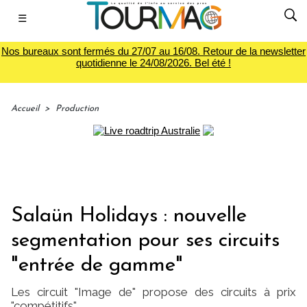
☰
Nos bureaux sont fermés du 27/07 au 16/08. Retour de la newsletter
quotidienne le 24/08/2026. Bel été !
Accueil
>
Production
Salaün Holidays : nouvelle
segmentation pour ses circuits
"entrée de gamme"
Les circuit "Image de" propose des circuits à prix
"compétitifs"