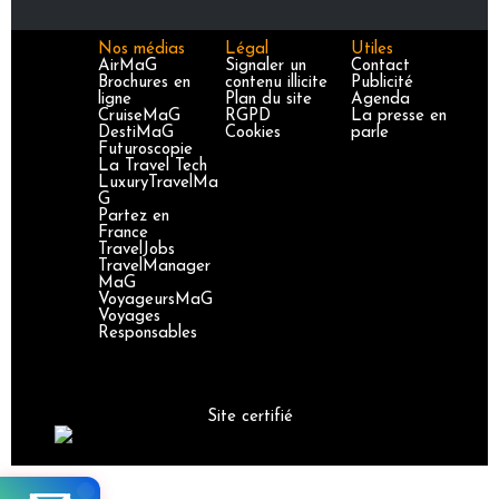
Nos médias
Légal
Utiles
AirMaG
Signaler un
Contact
Brochures en
contenu illicite
Publicité
ligne
Plan du site
Agenda
CruiseMaG
RGPD
La presse en
DestiMaG
Cookies
parle
Futuroscopie
La Travel Tech
LuxuryTravelMa
G
Partez en
France
TravelJobs
TravelManager
MaG
VoyageursMaG
Voyages
Responsables
Site certifié