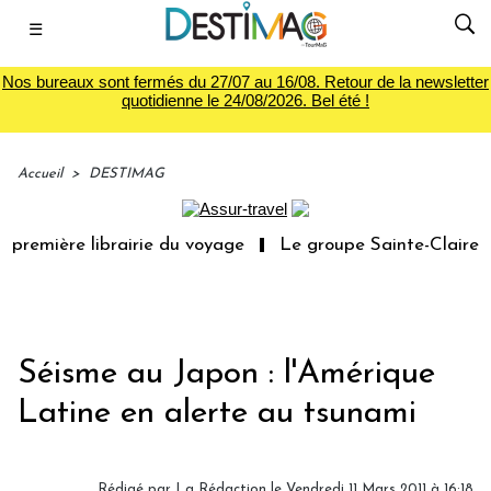
☰
Nos bureaux sont fermés du 27/07 au 16/08. Retour de la newsletter
quotidienne le 24/08/2026. Bel été !
Accueil
>
DESTIMAG
première librairie du voyage
Le groupe Sainte-Claire ra
Séisme au Japon : l'Amérique
Latine en alerte au tsunami
Rédigé par La Rédaction le Vendredi 11 Mars 2011 à 16:18