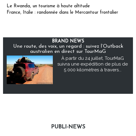
Le Rwanda, un tourisme à haute altitude
France, Italie : randonnée dans le Mercantour frontalier
BRAND NEWS
Une route, des voix, un regard : suivez l’Outback
australien en direct sur TourMaG
À partir du 24 juillet, TourMaG
suivra une expédition de plus de
5 000 kilomètres à travers...
PUBLI-NEWS
Publi-news