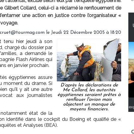
e l'attentat, exclue selon eux par l'enquête égyptienne.
 Gilbert Collard, celui-ci a réclamé le renflouement de
'entamer une action en justice contre l’organisateur «
 voyage.
ucruet@tourmag.com le Jeudi 22 Décembre 2005 à 18:20
t tenu hier jeudi à son
rd, chargé du dossier par
 familles, a demandé le
agnie Flash Airlines qui
ans en janvier prochain.
ités égyptiennes assure
l au moment du drame. Si
D’après les déclarations de
bien qu'il y ait une autre
Me Collard, les autorités
vocat aux journalistes
égyptiennes seraient prêtes à
renflouer l'avion mais
objectent un manque de
ex
moyens financiers.
it notamment état de la
identifié dans le cockpit du Boeing et qualifié de «
Enquêtes et Analyses (BEA).
C