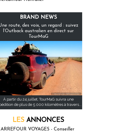
BRAND NEWS
Une route, des voix, un regard : suivez
l’Outback australien en direct sur
TourMaG
À partir du 24 juillet, TourMaG suivra une
pédition de plus de 5 000 kilomètres à travers...
LES
ANNONCES
ARREFOUR VOYAGES - Conseiller