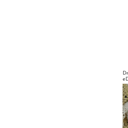
AirMa
Dr
e