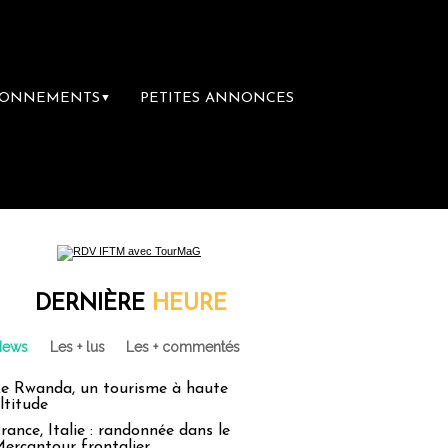
BONNEMENTS
PETITES ANNONCES
▼
DERNIÈRE
HEURE
News
Les + lus
Les + commentés
e Rwanda, un tourisme à haute
ltitude
rance, Italie : randonnée dans le
ercantour frontalier