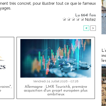
ent très concret, pour illustrer tout ce que le fameux
oyages.
Lu 6641 fois
Notez
<
>
Partez
L’
in
le
Vendredi 24 Juillet 2026 - 07:28
aires",
Allemagne : LMX Touristik, première
e
acquisition d'un projet européen plus
ambitieux