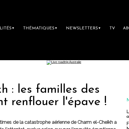
LITÉS
THÉMATIQUES
NEWSLETTERS
TV
A
▼
▼
▼
h : les familles des
t renflouer l'épave !
L
a
victimes de la catastrophe aérienne de Charm el-Cheikh a
F
M