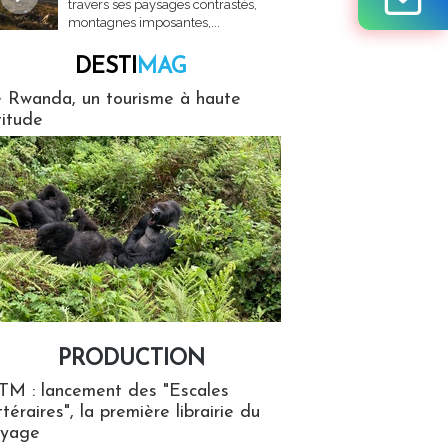
travers ses paysages contrastés,
montagnes imposantes,...
DESTI
MAG
MAG
 Rwanda, un tourisme à haute
titude
PRODUCTION
ion
TM : lancement des "Escales
ttéraires", la première librairie du
oyage