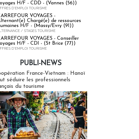
oyages H/F - CDD - (Vannes (56))
FFRES D'EMPLOI TOURISME
CARREFOUR VOYAGES -
lternant(e) Chargé(e) de ressources
umaines H/F - (Massy/Evry (91))
LTERNANCE / STAGES TOURISME
ARREFOUR VOYAGES - Conseiller
oyages H/F - CDI - (St Brice (77))
FFRES D'EMPLOI TOURISME
PUBLI-NEWS
ews
opération France-Vietnam : Hanoï
ut séduire les professionnels
ançais du tourisme