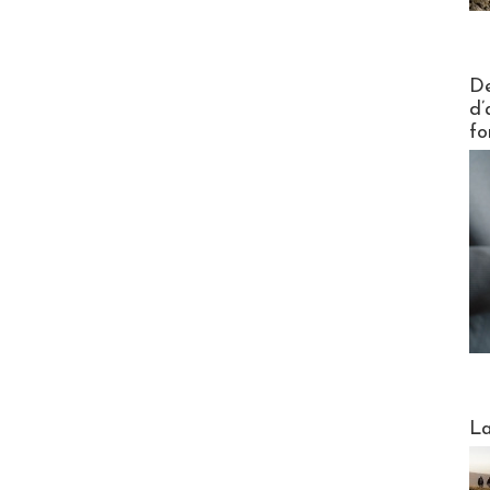
Actus V
De
d’
fo
Webinai
La