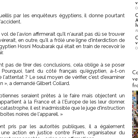
v
O
eillis par les enquêteurs égyptiens, il donne pourtant
A
'accident.
h
A
 vol de l'avion affirmerait qu'il n'aurait pas dû se trouver
C
érerait, en outre, qu'il a frôlé une ligne d'interdiction de
v
gyptien Hosni Moubarak qui était en train de recevoir le
O
r.
 pas de tirer des conclusions, cela oblige à se poser
Publi-n
 Pourquoi, tant du côté français qu'égyptien, a-t-on
Co
'attentat ? Le seul moyen de vérifier, c'est d'examiner
ve
ion », a demandé Gilbert Collard.
fr
yptiennes seraient prêtes à le faire mais objectent un
partient à la France et à l'Europe de les leur donner.
catastrophe, il est inadmissible que le juge d'instruction
oîtes noires de l'appareil. »
t pris par les autorités publiques, il a également
 une action en justice contre Fram, organisateur du