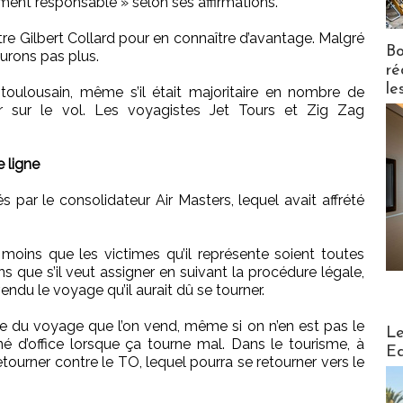
ement responsable » selon ses affirmations.
tre Gilbert Collard pour en connaître d’avantage. Malgré
Bo
aurons pas plus.
ré
le
ulousain, même s’il était majoritaire en nombre de
eur sur le vol. Les voyagistes Jet Tours et Zig Zag
 ligne
s par le consolidateur Air Masters, lequel avait affrété
à moins que les victimes qu’il représente soient toutes
s que s’il veut assigner en suivant la procédure légale,
vendu le voyage qu’il aurait dû se tourner.
le du voyage que l’on vend, même si on n’en est pas le
Distribu
Le
né d’office lorsque ça tourne mal. Dans le tourisme, à
Ed
tourner contre le TO, lequel pourra se retourner vers le