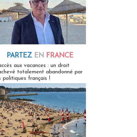
PARTEZ
EN
FRANCE
 en France
accès aux vacances : un droit
achevé totalement abandonné par
s politiques français !