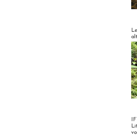
DESTI
Le
al
Product
IF
Li
v