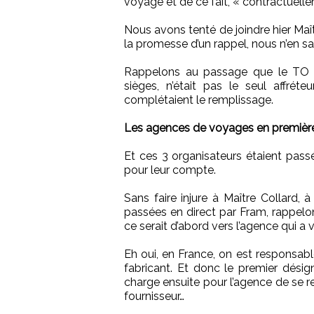
voyage et de ce fait, « contractuell
Nous avons tenté de joindre hier Maî
la promesse d’un rappel, nous n’en s
Rappelons au passage que le TO to
sièges, n’était pas le seul affrét
complétaient le remplissage.
Les agences de voyages en première
Et ces 3 organisateurs étaient passé
pour leur compte.
Sans faire injure à Maître Collard, 
passées en direct par Fram, rappelon
ce serait d’abord vers l’agence qui a 
Eh oui, en France, on est responsab
fabricant. Et donc le premier désig
charge ensuite pour l’agence de se re
fournisseur…