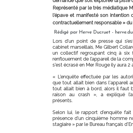
demandé que soit explorée la piste d
Représenté par le très médiatique Me
l'épave et manifesté son intention d
contractuellement responsable » du
Rédigé par Herve Ducruet - herve.d
Lors d'un point de presse qui s’es
cabinet marseillais, Me Gilbert Colla
un collectif regroupant cinq à six
renflouement de l’appareil de la comp
s'est écrasé en Mer Rouge ily aura 2 
« L'enquête effectuée par les autor
que tout allait bien dans l'apparei
tout allait bien à bord, alors il faut 
raison au crash », a expliqué l’a
présents.
Selon lui, le rapport d'enquête fa
présence d'un cinquième homme non 
stagiaire » par le Bureau français d'