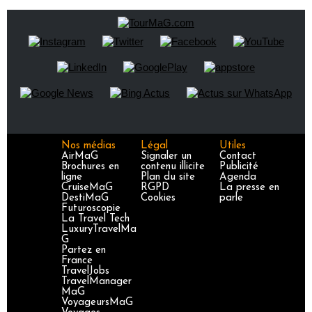
Nos médias
Légal
Utiles
AirMaG
Signaler un
Contact
Brochures en
contenu illicite
Publicité
ligne
Plan du site
Agenda
CruiseMaG
RGPD
La presse en
DestiMaG
Cookies
parle
Futuroscopie
La Travel Tech
LuxuryTravelMa
G
Partez en
France
TravelJobs
TravelManager
MaG
VoyageursMaG