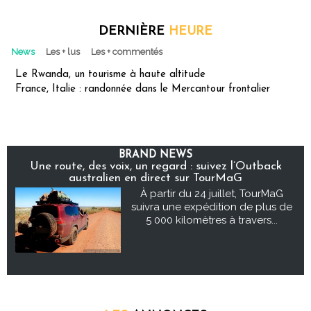
DERNIÈRE
HEURE
News
Les + lus
Les + commentés
Le Rwanda, un tourisme à haute altitude
France, Italie : randonnée dans le Mercantour frontalier
BRAND NEWS
Une route, des voix, un regard : suivez l’Outback
australien en direct sur TourMaG
À partir du 24 juillet, TourMaG
suivra une expédition de plus de
5 000 kilomètres à travers...