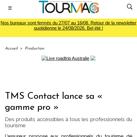
☰
Nos bureaux sont fermés du 27/07 au 16/08. Retour de la newsletter
quotidienne le 24/08/2026. Bel été !
Accueil
>
Production
TMS Contact lance sa «
gamme pro »
Des produits accessibles à tous les professionnels du
tourisme
L’assureur propose aux professionnels du tourisme de