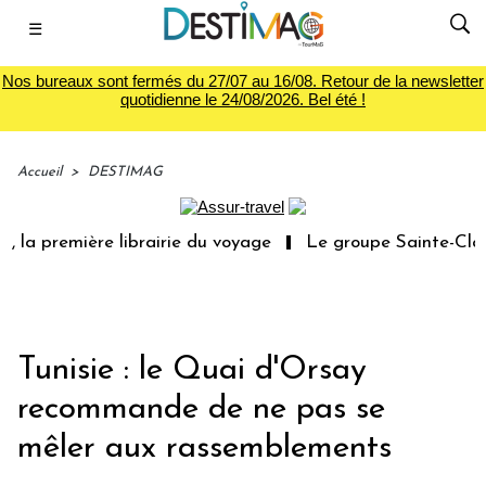
☰
Nos bureaux sont fermés du 27/07 au 16/08. Retour de la newsletter
quotidienne le 24/08/2026. Bel été !
Accueil
>
DESTIMAG
 la première librairie du voyage
Le groupe Sainte-Clair
Tunisie : le Quai d'Orsay
recommande de ne pas se
mêler aux rassemblements