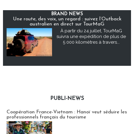
BRAND NEWS
Une route, des voix, un regard : suivez l’Outback
australien en direct sur TourMaG
À partir du 24 juillet, TourMaG
suivra une expédition de plus de
5 000 kilomètres à travers...
PUBLI-NEWS
Publi-news
Coopération France-Vietnam : Hanoï veut séduire les
professionnels français du tourisme