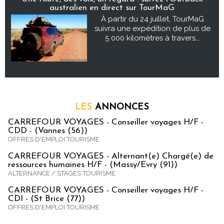
australien en direct sur TourMaG
À partir du 24 juillet, TourMaG
suivra une expédition de plus de
5 000 kilomètres à travers...
LES
ANNONCES
CARREFOUR VOYAGES - Conseiller voyages H/F -
CDD - (Vannes (56))
OFFRES D'EMPLOI TOURISME
CARREFOUR VOYAGES - Alternant(e) Chargé(e) de
ressources humaines H/F - (Massy/Evry (91))
ALTERNANCE / STAGES TOURISME
CARREFOUR VOYAGES - Conseiller voyages H/F -
CDI - (St Brice (77))
OFFRES D'EMPLOI TOURISME