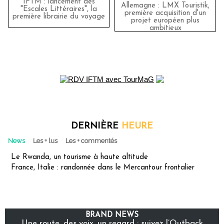
IFTM : lancement des
Allemagne : LMX Touristik,
"Escales Littéraires", la
première acquisition d'un
première librairie du voyage
projet européen plus
ambitieux
DERNIÈRE
HEURE
News
Les + lus
Les + commentés
Le Rwanda, un tourisme à haute altitude
France, Italie : randonnée dans le Mercantour frontalier
BRAND NEWS
Une route, des voix, un regard : suivez l’Outback