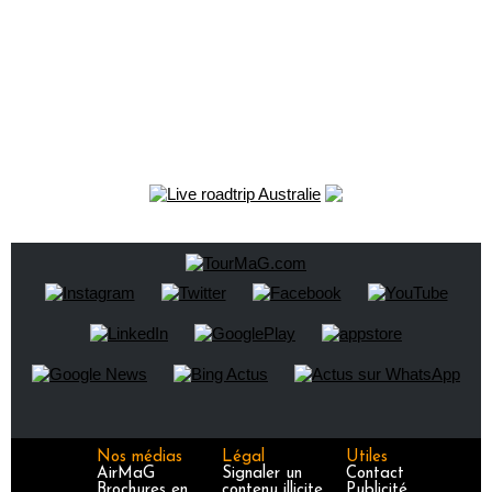
Nos médias
Légal
Utiles
AirMaG
Signaler un
Contact
Brochures en
contenu illicite
Publicité