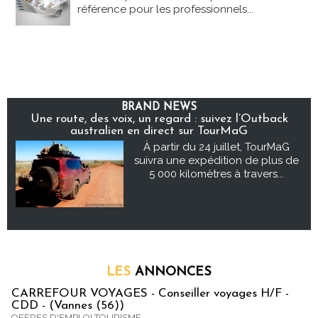
référence pour les professionnels...
BRAND NEWS
Une route, des voix, un regard : suivez l’Outback
australien en direct sur TourMaG
À partir du 24 juillet, TourMaG
suivra une expédition de plus de
5 000 kilomètres à travers...
LES
ANNONCES
CARREFOUR VOYAGES - Conseiller voyages H/F -
CDD - (Vannes (56))
OFFRES D'EMPLOI TOURISME