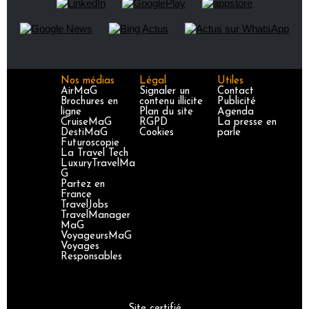
Nos médias
Légal
Utiles
AirMaG
Signaler un
Contact
Brochures en
contenu illicite
Publicité
ligne
Plan du site
Agenda
CruiseMaG
RGPD
La presse en
DestiMaG
Cookies
parle
Futuroscopie
La Travel Tech
LuxuryTravelMa
G
Partez en
France
TravelJobs
TravelManager
MaG
VoyageursMaG
Voyages
Responsables
Site certifié