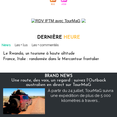
DERNIÈRE
HEURE
News
Les + lus
Les + commentés
Le Rwanda, un tourisme à haute altitude
France, Italie : randonnée dans le Mercantour frontalier
BRAND NEWS
Une route, des voix, un regard : suivez l’Outback
australien en direct sur TourMaG
À partir du 24 juillet, TourMaG suivra
une expédition de plus de 5 000
kilomètres à travers...