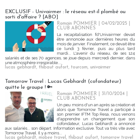
EXCLUSIF - Univairmer : le réseau est-il plombé ou
sorti d'affaire ? [ABO]
Romain POMMIER
| 04/02/2025
|
CLUB ABONNES
La recapitalisation fd'Univairmer devait
être annoncée aux dernières heures du
mois de janvier. Finalement, ce devait être
ce lundi 3 février, puis au plus tard
mardi... L'avenir du réseau, de ses 124
salariés et de ses 70 agences, se joue depuis mercredi dernier, dans
une atmosphère irrespirable....
lucas gebhardt
,
thibaut aufort
,
tourcom
,
univairmer
Tomorrow Travel : Lucas Gebhardt (cofondateur)
quitte le groupe ! 🔑
Romain POMMIER
| 31/10/2024
|
CLUB ABONNES
Un peu moins d'un an après sa création et
alors que Tomorrow Travel a participé à
son premier IFTM Top Resa, nous venons
d'apprendre un changement que son
cofondateur, Lucas Gebhardt a annoncé
aux salariés... son départ. Information exclusive. Tout va très vite avec
Tomorrow Travel. Il y a moins...
lucas gebhardt
,
mobee travel
,
thibaut aufort
,
tomorrow travel