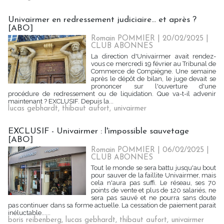
Univairmer en redressement judiciaire... et après ?
[ABO]
Romain POMMIER
| 20/02/2025
|
CLUB ABONNES
La direction d'Univairmer avait rendez-
vous ce mercredi 19 février au Tribunal de
Commerce de Compiègne. Une semaine
après le dépôt de bilan, le juge devait se
prononcer sur l'ouverture d'une
procédure de redressement ou de liquidation. Que va-t-il advenir
maintenant ? EXCLUSIF. Depuis la...
lucas gebhardt
,
thibaut aufort
,
univairmer
EXCLUSIF - Univairmer : l'impossible sauvetage
[ABO]
Romain POMMIER
| 06/02/2025
|
CLUB ABONNES
Tout le monde se sera battu jusqu'au bout
pour sauver de la faillite Univairmer, mais
cela n'aura pas suffi. Le réseau, ses 70
points de vente et plus de 120 salariés, ne
sera pas sauvé et ne pourra sans doute
pas continuer dans sa forme actuelle. La cessation de paiement parait
inéluctable......
boris reibenberg
,
lucas gebhardt
,
thibaut aufort
,
univairmer