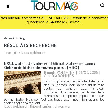
☰
Nos bureaux sont fermés du 27/07 au 16/08. Retour de la newsletter
quotidienne le 24/08/2026. Bel été !
Accueil
>
Tags
RÉSULTATS RECHERCHE
Tags (6) : lucas gebhardt
EXCLUSIF - Univairmer : Thibaut Aufort et Lucas
Gebhardt lâchés de toutes parts... [ABO]
Romain POMMIER
| 26/02/2025
|
CLUB ABONNES
La plus grosse faillite dans la distribution
depuis Thomas Cook n’a pas fini de faire
couler de l'encre. L'administrateur
judiciaire d'Univairmer a laissé trois
semaines aux repreneurs potentiels pour
se manifester. Mais ce n'est pas tout : selon nos informations, les
anciens actionnaires vont...
lucas gebhardt
,
thibaut aufort
,
univairmer