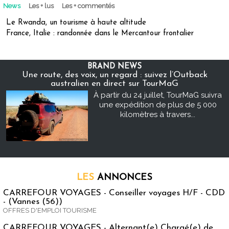
News
Les + lus
Les + commentés
Le Rwanda, un tourisme à haute altitude
France, Italie : randonnée dans le Mercantour frontalier
BRAND NEWS
Une route, des voix, un regard : suivez l’Outback
australien en direct sur TourMaG
À partir du 24 juillet, TourMaG suivra
une expédition de plus de 5 000
kilomètres à travers...
LES
ANNONCES
CARREFOUR VOYAGES - Conseiller voyages H/F - CDD
- (Vannes (56))
OFFRES D'EMPLOI TOURISME
CARREFOUR VOYAGES - Alternant(e) Chargé(e) de