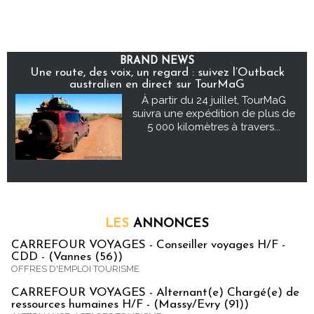
BRAND NEWS
Une route, des voix, un regard : suivez l’Outback
australien en direct sur TourMaG
À partir du 24 juillet, TourMaG
suivra une expédition de plus de
5 000 kilomètres à travers...
LES
ANNONCES
CARREFOUR VOYAGES - Conseiller voyages H/F -
CDD - (Vannes (56))
OFFRES D'EMPLOI TOURISME
CARREFOUR VOYAGES - Alternant(e) Chargé(e) de
ressources humaines H/F - (Massy/Evry (91))