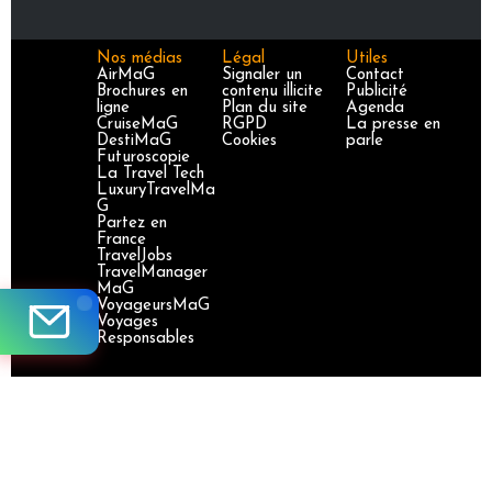
Nos médias
Légal
Utiles
AirMaG
Signaler un
Contact
Brochures en
contenu illicite
Publicité
ligne
Plan du site
Agenda
CruiseMaG
RGPD
La presse en
DestiMaG
Cookies
parle
Futuroscopie
La Travel Tech
LuxuryTravelMa
G
Partez en
France
TravelJobs
TravelManager
MaG
VoyageursMaG
Voyages
Responsables
Site certifié