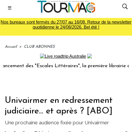
☰
Nos bureaux sont fermés du 27/07 au 16/08. Retour de la newsletter
quotidienne le 24/08/2026. Bel été !
Accueil
>
CLUB ABONNES
 des "Escales Littéraires", la première librairie du voyage
Univairmer en redressement
judiciaire... et après ? [ABO]
Une prochaine audience fixée pour Univairmer