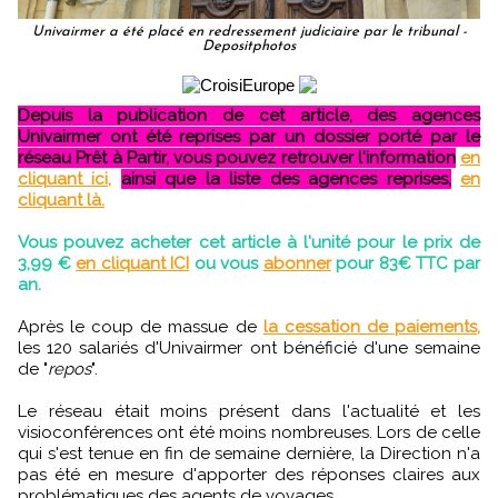
Univairmer a été placé en redressement judiciaire par le tribunal -
Depositphotos
Depuis la publication de cet article, des agences
Univairmer ont été reprises par un dossier porté par le
réseau Prêt à Partir, vous pouvez retrouver l'information
en
cliquant ici,
ainsi que la liste des agences reprises,
en
cliquant là.
Vous pouvez acheter cet article à l'unité pour le prix de
3,99 €
en cliquant ICI
ou vous
abonner
pour 83€ TTC par
an.
Après le coup de massue de
la cessation de paiements,
les 120 salariés d'Univairmer ont bénéficié d'une semaine
de "
repos
".
Le réseau était moins présent dans l'actualité et les
visioconférences ont été moins nombreuses. Lors de celle
qui s'est tenue en fin de semaine dernière, la Direction n'a
pas été en mesure d'apporter des réponses claires aux
problématiques des agents de voyages.