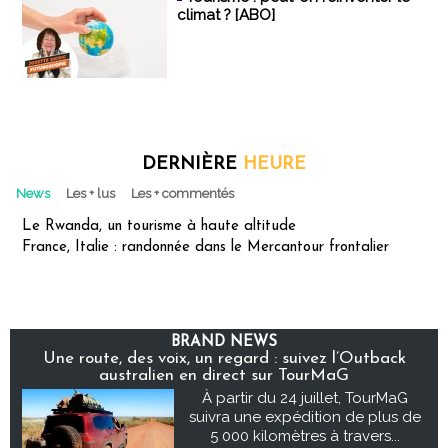
climat ? [ABO]
DERNIÈRE
HEURE
News
Les + lus
Les + commentés
Le Rwanda, un tourisme à haute altitude
France, Italie : randonnée dans le Mercantour frontalier
BRAND NEWS
Une route, des voix, un regard : suivez l’Outback
australien en direct sur TourMaG
À partir du 24 juillet, TourMaG
suivra une expédition de plus de
5 000 kilomètres à travers...