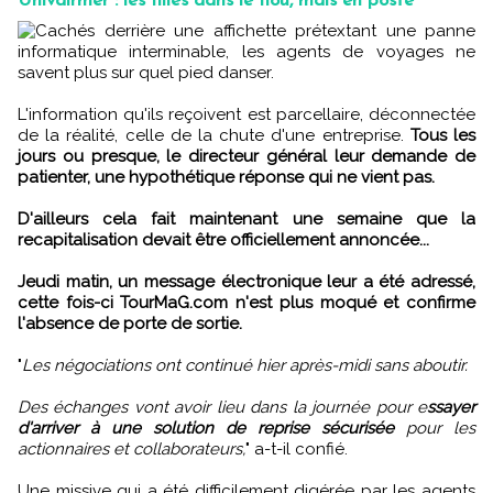
Univairmer : les filles dans le flou, mais en poste
Cachés derrière une affichette prétextant une panne
informatique interminable, les agents de voyages ne
savent plus sur quel pied danser.
L'information qu'ils reçoivent est parcellaire, déconnectée
de la réalité, celle de la chute d'une entreprise.
Tous les
jours ou presque, le directeur général leur demande de
patienter, une hypothétique réponse qui ne vient pas.
D'ailleurs cela fait maintenant une semaine que la
recapitalisation devait être officiellement annoncée...
Jeudi matin, un message électronique leur a été adressé,
cette fois-ci TourMaG.com n'est plus moqué et confirme
l'absence de porte de sortie.
"
Les négociations ont continué hier après-midi sans aboutir.
Des échanges vont avoir lieu dans la journée pour e
ssayer
d'arriver à une solution de reprise sécurisée
pour les
actionnaires et collaborateurs,
" a-t-il confié.
Une missive qui a été difficilement digérée par les agents