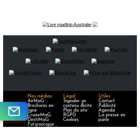
Nos médias
Légal
Utiles
AirMaG
Signaler un
Contact
Brochures en
contenu illicite
Publicité
ligne
Plan du site
Agenda
CruiseMaG
RGPD
La presse en
DestiMaG
Cookies
parle
Futuroscopie
La Travel Tech
LuxuryTravelMa
G