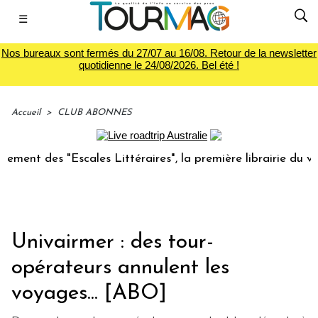
☰
Nos bureaux sont fermés du 27/07 au 16/08. Retour de la newsletter
quotidienne le 24/08/2026. Bel été !
Accueil
>
CLUB ABONNES
 "Escales Littéraires", la première librairie du voyage
L
Univairmer : des tour-
opérateurs annulent les
voyages... [ABO]