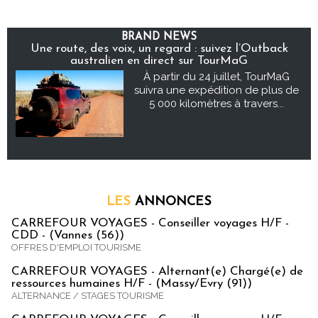
BRAND NEWS
Une route, des voix, un regard : suivez l’Outback
australien en direct sur TourMaG
À partir du 24 juillet, TourMaG
suivra une expédition de plus de
5 000 kilomètres à travers...
LES
ANNONCES
CARREFOUR VOYAGES - Conseiller voyages H/F -
CDD - (Vannes (56))
OFFRES D'EMPLOI TOURISME
CARREFOUR VOYAGES - Alternant(e) Chargé(e) de
ressources humaines H/F - (Massy/Evry (91))
ALTERNANCE / STAGES TOURISME