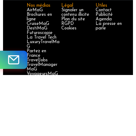
Nos médias
Légal
Utiles
AirMaG
Signaler un
Contact
Brochures en
contenu illicite
Publicité
ligne
Plan du site
Agenda
CruiseMaG
RGPD
La presse en
DestiMaG
Cookies
parle
Futuroscopie
La Travel Tech
LuxuryTravelMa
G
Partez en
France
TravelJobs
TravelManager
MaG
VoyageursMaG
Voyages
Responsables
Site certifié