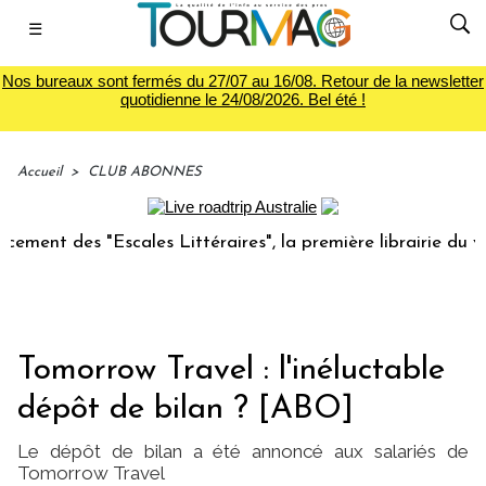
☰
Nos bureaux sont fermés du 27/07 au 16/08. Retour de la newsletter
quotidienne le 24/08/2026. Bel été !
Accueil
>
CLUB ABONNES
s "Escales Littéraires", la première librairie du voyage
Tomorrow Travel : l'inéluctable
dépôt de bilan ? [ABO]
Le dépôt de bilan a été annoncé aux salariés de
Tomorrow Travel