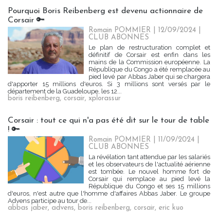
Pourquoi Boris Reibenberg est devenu actionnaire de
Corsair 🔑
Romain POMMIER
| 12/09/2024
|
CLUB ABONNES
Le plan de restructuration complet et
définitif de Corsair est enfin dans les
mains de la Commission européenne. La
République du Congo a été remplacée au
pied levé par Abbas Jaber qui se chargera
d'apporter 15 millions d'euros. Si 3 millions sont versés par le
département de la Guadeloupe, les 12...
boris reibenberg
,
corsair
,
xplorassur
Corsair : tout ce qui n'a pas été dit sur le tour de table
! 🔑
Romain POMMIER
| 11/09/2024
|
CLUB ABONNES
La révélation tant attendue par les salariés
et les observateurs de l'actualité aérienne
est tombée. Le nouvel homme fort de
Corsair qui remplace au pied levé la
République du Congo et ses 15 millions
d'euros, n'est autre que l'homme d'affaires Abbas Jaber. Le groupe
Advens participe au tour de...
abbas jaber
,
advens
,
boris reibenberg
,
corsair
,
eric kuo