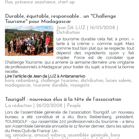
fluo
,
présence assistance
,
start-up
Durable, équitable, responsable... un ''Challenge
Tourisme'' pour Madagascar
Jean DA LUZ | 16/05/2008
|
Distribution
Le tourisme durable cela fait, à priori, «
tarte à la crème », comme sujet. Mais
comme tout bon plat qui se respecte, tout
dépend des ingrédients qu’on y fait
mijoter. Force est de constater que
Challenge Tourisme, qui a amené la semaine dernière une vingtaine
de professionnels à Madagscar pour traiter du sujet, a trouvé la bonne
recette…
Lire l'article de Jean da LUZ à Antananarivo
boris reibenberg
,
challenge tourisme
,
distribution
,
lucien salemi
,
madagascar
,
tourisme durable
,
voyagiste
Tourigolf : nouveaux élus à la tête de l’association
La rédaction | 26/02/2008
|
People
Lors de l'assemblée générale de l'association Tourigolf, un nouveau
bureau a été constitué et a élu Boris Reibenberg, président.
TOURIGOLF - qui rassemble 220 professionnels du tourisme – a tenu
son Assemblée Générale annuelle le 12 février dernier, dans les salons
du Press Club de France. Un...
ag
,
amadeus
,
arnaud visbecq
,
assemblée générale
,
boris