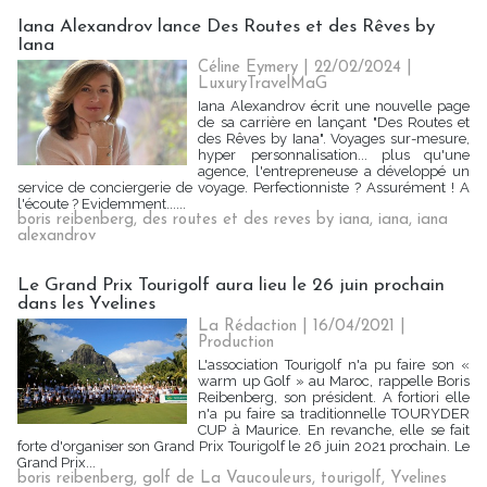
Iana Alexandrov lance Des Routes et des Rêves by
Iana
Céline Eymery
| 22/02/2024
|
LuxuryTravelMaG
Iana Alexandrov écrit une nouvelle page
de sa carrière en lançant "Des Routes et
des Rêves by Iana". Voyages sur-mesure,
hyper personnalisation... plus qu'une
agence, l'entrepreneuse a développé un
service de conciergerie de voyage. Perfectionniste ? Assurément ! A
l'écoute ? Evidemment......
boris reibenberg
,
des routes et des reves by iana
,
iana
,
iana
alexandrov
Le Grand Prix Tourigolf aura lieu le 26 juin prochain
dans les Yvelines
La Rédaction
| 16/04/2021
|
Production
L'association Tourigolf n'a pu faire son «
warm up Golf » au Maroc, rappelle Boris
Reibenberg, son président. A fortiori elle
n'a pu faire sa traditionnelle TOURYDER
CUP à Maurice. En revanche, elle se fait
forte d'organiser son Grand Prix Tourigolf le 26 juin 2021 prochain. Le
Grand Prix...
boris reibenberg
,
golf de La Vaucouleurs
,
tourigolf
,
Yvelines