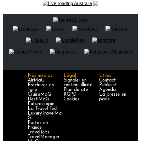
Nos médias
Légal
Utiles
AirMaG
Signaler un
Contact
Brochures en
contenu illicite
Publicité
ligne
Plan du site
Agenda
CruiseMaG
RGPD
La presse en
DestiMaG
Cookies
parle
Futuroscopie
La Travel Tech
LuxuryTravelMa
G
Partez en
France
TravelJobs
TravelManager