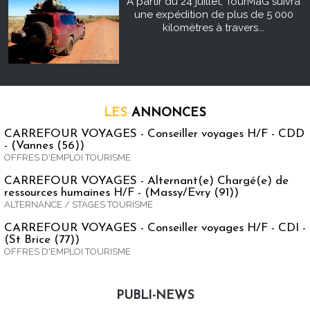
À partir du 24 juillet, TourMaG suivra
une expédition de plus de 5 000
kilomètres à travers...
LES
ANNONCES
CARREFOUR VOYAGES - Conseiller voyages H/F - CDD
- (Vannes (56))
OFFRES D'EMPLOI TOURISME
CARREFOUR VOYAGES - Alternant(e) Chargé(e) de
ressources humaines H/F - (Massy/Evry (91))
ALTERNANCE / STAGES TOURISME
CARREFOUR VOYAGES - Conseiller voyages H/F - CDI -
(St Brice (77))
OFFRES D'EMPLOI TOURISME
PUBLI-NEWS