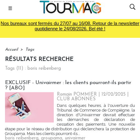
☰
Nos bureaux sont fermés du 27/07 au 16/08. Retour de la newsletter
quotidienne le 24/08/2026. Bel été !
Accueil
>
Tags
RÉSULTATS RECHERCHE
Tags (11) : boris reibenberg
EXCLUSIF - Univairmer : les clients pourront-ils partir
? [ABO]
Romain POMMIER
| 12/02/2025
|
CLUB ABONNES
Dans quelques heures, à l'ouverture du
Tribunal de Commerce de Compiègne, la
direction d'Univairmer devrait effectuer
les démarches de déclaration de
cessation des paiements. Une nouvelle
étape pour le réseau de distribution qui déclenchera la protection de
Groupama. Mais les clients pourront-ils...
boris reibenberg
,
groupama
,
univairmer