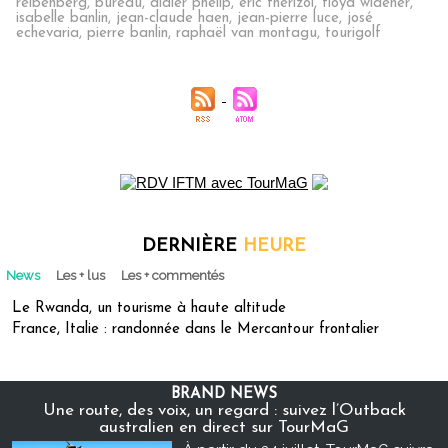
reibenberg
,
bureau
,
didier phélip
,
eric thérizol
,
floyd widener
,
isabelle banlin
,
jean-claude haen
,
jean-pierre luce
,
josé
echevaria
,
pierre banlin
,
raphaël van montagu
,
tourigolf
DERNIÈRE
HEURE
News
Les + lus
Les + commentés
Le Rwanda, un tourisme à haute altitude
France, Italie : randonnée dans le Mercantour frontalier
BRAND NEWS
Une route, des voix, un regard : suivez l’Outback
australien en direct sur TourMaG