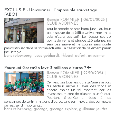
EXCLUSIF - Univairmer : l'impossible sauvetage
[ABO]
Romain POMMIER
| 06/02/2025
|
CLUB ABONNES
Tout le monde se sera battu jusqu'au bout
pour sauver de la faillite Univairmer, mais
cela n'aura pas suffi. Le réseau, ses 70
points de vente et plus de 120 salariés, ne
sera pas sauvé et ne pourra sans doute
pas continuer dans sa forme actuelle. La cessation de paiement parait
inéluctable......
boris reibenberg
,
lucas gebhardt
,
thibaut aufort
,
univairmer
Pourquoi GreenGo lève 3 millions d'euros ? 🔑
Romain POMMIER
| 22/10/2024
|
CLUB ABONNES
Ce n'est pas tous les jours qu'une start-up
du secteur arrive à lever des fonds et
encore moins un tel montant, car les
investisseurs sont de plus en plus frileux.
Pourtant GreenGo a réussi à les
convaincre de sortir 3 millions d'euros. Une somme qui doit permettre
de réaliser d'importants...
boris reibenberg
,
greengo
,
greengo explore
,
guillaume jouffre