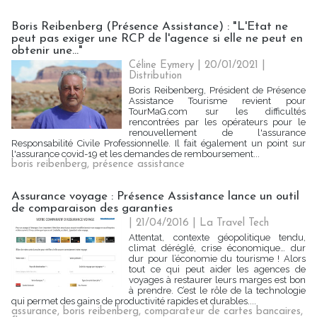
Boris Reibenberg (Présence Assistance) : "L'Etat ne
peut pas exiger une RCP de l'agence si elle ne peut en
obtenir une..."
Céline Eymery
| 20/01/2021
|
Distribution
Boris Reibenberg, Président de Présence
Assistance Tourisme revient pour
TourMaG.com sur les difficultés
rencontrées par les opérateurs pour le
renouvellement de l'assurance
Responsabilité Civile Professionnelle. Il fait également un point sur
l'assurance covid-19 et les demandes de remboursement...
boris reibenberg
,
présence assistance
Assurance voyage : Présence Assistance lance un outil
de comparaison des garanties
| 21/04/2016
|
La Travel Tech
Attentat, contexte géopolitique tendu,
climat déréglé, crise économique… dur
dur pour l’économie du tourisme ! Alors
tout ce qui peut aider les agences de
voyages à restaurer leurs marges est bon
à prendre. C’est le rôle de la technologie
qui permet des gains de productivité rapides et durables....
assurance
,
boris reibenberg
,
comparateur de cartes bancaires
,