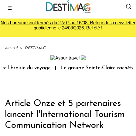
☰
Nos bureaux sont fermés du 27/07 au 16/08. Retour de la newsletter
quotidienne le 24/08/2026. Bel été !
Accueil
>
DESTIMAG
 librairie du voyage
Le groupe Sainte-Claire rachète Ed
Article Onze et 5 partenaires
lancent l'International Tourism
Communication Network