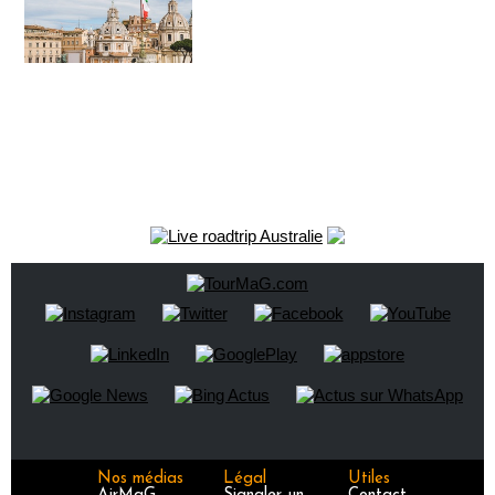
Nos médias
Légal
Utiles