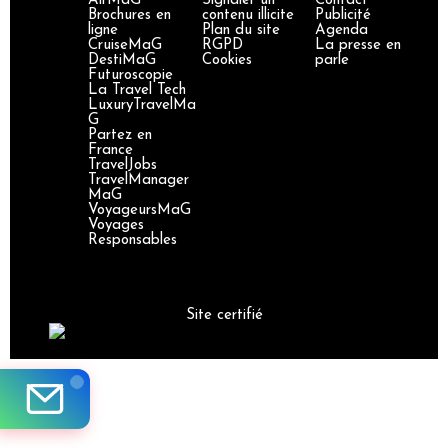
AirMaG
Signaler un
Contact
Brochures en
contenu illicite
Publicité
ligne
Plan du site
Agenda
CruiseMaG
RGPD
La presse en
DestiMaG
Cookies
parle
Futuroscopie
La Travel Tech
LuxuryTravelMa
G
Partez en
France
TravelJobs
TravelManager
MaG
VoyageursMaG
Voyages
Responsables
Site certifié