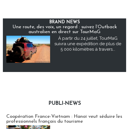
BRAND NEWS
Une route, des voix, un regard : suivez l’Outback
australien en direct sur TourMaG
À partir du 24 juillet, TourMaG
suivra une expédition de plus de
5 000 kilomètres à travers...
PUBLI-NEWS
Publi-news
Coopération France-Vietnam : Hanoï veut séduire les
professionnels français du tourisme