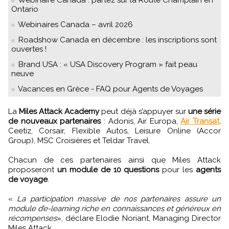
Webinaire Canada : partez sur la Route Champlain en
Ontario
Webinaires Canada – avril 2026
Roadshow Canada en décembre : les inscriptions sont
ouvertes !
Brand USA : « USA Discovery Program » fait peau
neuve
Vacances en Grèce - FAQ pour Agents de Voyages
La
Miles Attack Academy
peut déjà s’appuyer sur
une série
de nouveaux partenaires
: Adonis, Air Europa,
Air Transat,
Ceetiz, Corsair, Flexible Autos, Leisure Online (Accor
Group), MSC Croisières et Teldar Travel.
Chacun de ces partenaires ainsi que Miles Attack
proposeront
un module de 10 questions
pour les
agents
de voyage
.
«
La participation massive de nos partenaires assure un
module d’e-learning riche en connaissances et généreux en
récompenses
», déclare Elodie Noriant, Managing Director
Miles Attack.