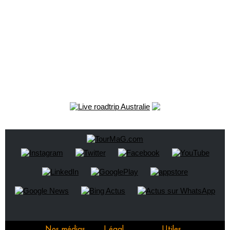
Nos médias
Légal
Utiles