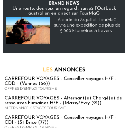
BRAND NEWS
Une route, des voix, un regard : suivez l’Outback
australien en direct sur TourMaG
À partir du 24 juillet, TourMaG
suivra une expédition de plus de
5 000 kilomètres à travers...
LES
ANNONCES
CARREFOUR VOYAGES - Conseiller voyages H/F -
CDD - (Vannes (56))
OFFRES D'EMPLOI TOURISME
CARREFOUR VOYAGES - Alternant(e) Chargé(e) de
ressources humaines H/F - (Massy/Evry (91))
ALTERNANCE / STAGES TOURISME
CARREFOUR VOYAGES - Conseiller voyages H/F -
CDI - (St Brice (77))
OFFRES D'EMPLOI TOURISME