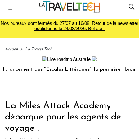
☰
Nos bureaux sont fermés du 27/07 au 16/08. Retour de la newsletter
quotidienne le 24/08/2026. Bel été !
Accueil
>
La Travel Tech
ncement des "Escales Littéraires", la première librairie du 
La Miles Attack Academy
débarque pour les agents de
voyage !