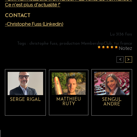
Ce n'est plus d'actualité !"
CONTACT
-Christophe Fuss (Linkedin)
Lu 3136 fois
Tags
:
christophe fuss
,
production MembershipClub
,
tui france
Notez
<
>
DANS LA MÊME RUBRIQUE :
MATTHIEU
SENGUL
SERGE RIGAL
RUTY
ANDRÉ