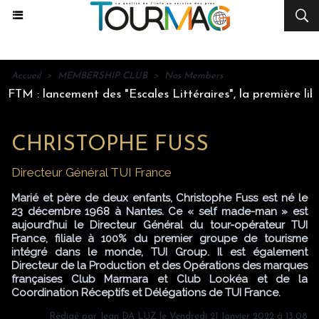
Accueil
>
MEMBERSHIP CLUB
>
Nos Members
TM : lancement des "Escales Littéraires", la première librai
CHRISTOPHE FUSS
Directeur Général TUI France
Marié et père de deux enfants, Christophe Fuss est né le
23 décembre 1968 à Nantes. Ce « self made-man » est
aujourd’hui le Directeur Général du tour-opérateur TUI
France, filiale à 100% du premier groupe de tourisme
intégré dans le monde, TUI Group. Il est également
Directeur de la Production et des Opérations des marques
françaises Club Marmara et Club Lookéa et de la
Coordination Réceptifs et Délégations de TUI France.
Rédigé par
Jean DA LUZ
le Vendredi 21 Janvier 2022 à 13:08