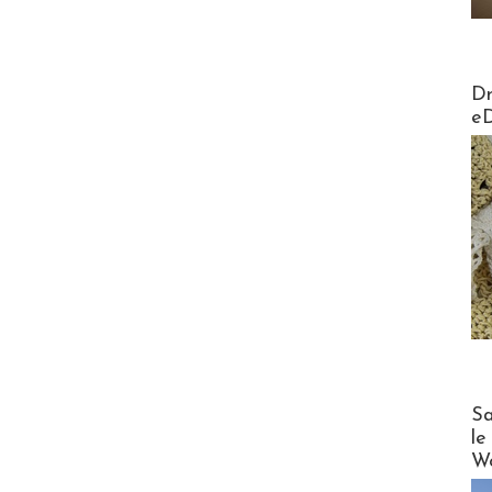
AirMa
Dr
e
Cruise
Sa
le
Wo