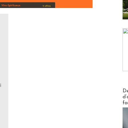
i
Actus V
De
d’
fo