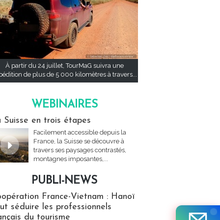
À partir du 24 juillet, TourMaG suivra une
pédition de plus de 5 000 kilomètres à travers...
WEBINAIRES
res
 Suisse en trois étapes
Facilement accessible depuis la
France, la Suisse se découvre à
travers ses paysages contrastés,
montagnes imposantes,...
PUBLI-NEWS
ews
opération France-Vietnam : Hanoï
ut séduire les professionnels
ançais du tourisme