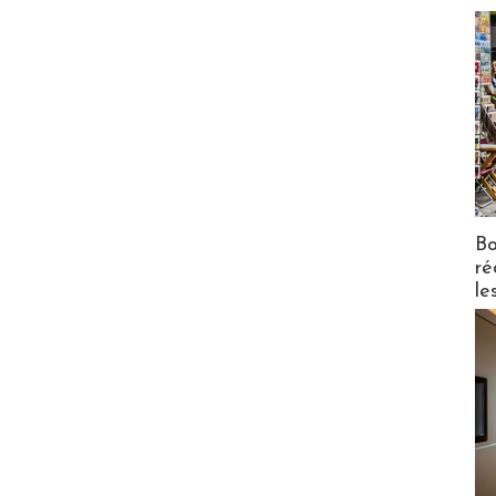
Bo
ré
le