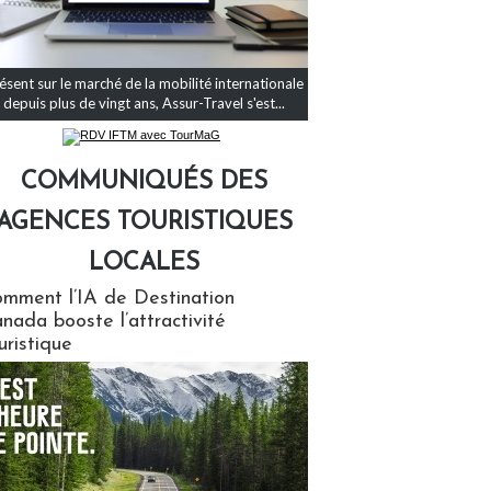
ésent sur le marché de la mobilité internationale
depuis plus de vingt ans, Assur-Travel s'est...
COMMUNIQUÉS DES
AGENCES TOURISTIQUES
LOCALES
qués des agences touristiques locales
mment l’IA de Destination
nada booste l’attractivité
uristique