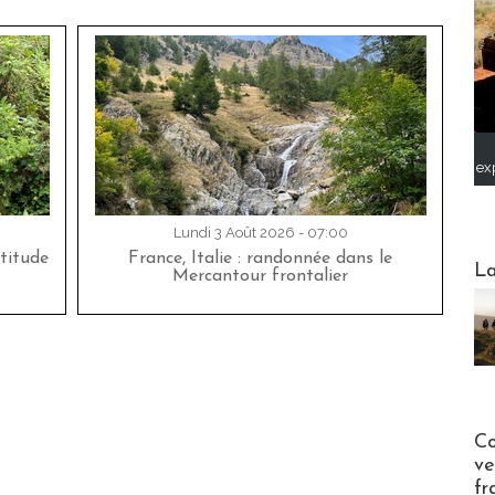
ex
Lundi 3 Août 2026 - 07:00
titude
France, Italie : randonnée dans le
Webinai
La
Mercantour frontalier
Publi-n
Co
ve
fr