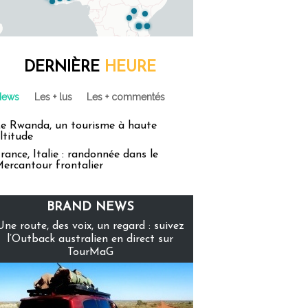
DERNIÈRE
HEURE
News
Les + lus
Les + commentés
e Rwanda, un tourisme à haute
ltitude
rance, Italie : randonnée dans le
ercantour frontalier
BRAND NEWS
Une route, des voix, un regard : suivez
l’Outback australien en direct sur
TourMaG