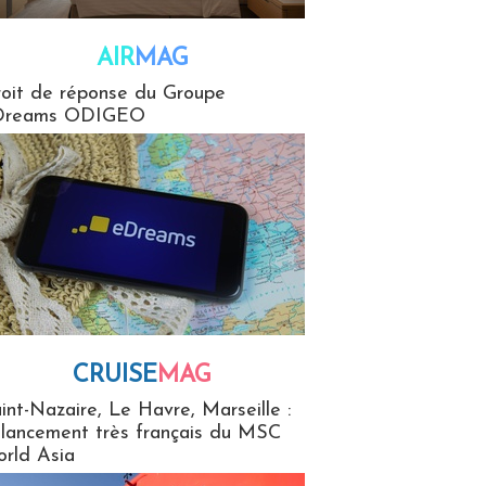
AIR
MAG
G
oit de réponse du Groupe
Dreams ODIGEO
CRUISE
MAG
MaG
int-Nazaire, Le Havre, Marseille :
 lancement très français du MSC
rld Asia