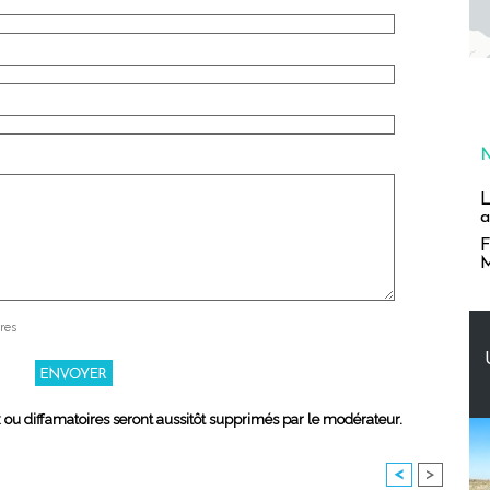
L
a
F
M
res
x ou diffamatoires seront aussitôt supprimés par le modérateur.
<
>