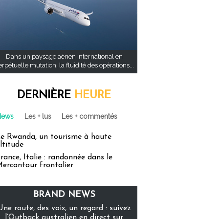
Dans un paysage aérien international en
rpétuelle mutation, la fluidité des opérations...
DERNIÈRE
HEURE
News
Les + lus
Les + commentés
e Rwanda, un tourisme à haute
ltitude
rance, Italie : randonnée dans le
ercantour frontalier
BRAND NEWS
Une route, des voix, un regard : suivez
l’Outback australien en direct sur