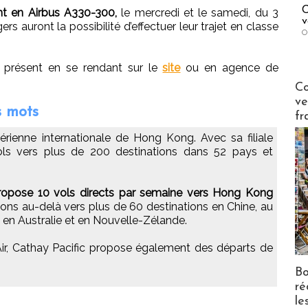
C
ont en Airbus A330-300,
le mercredi et le samedi, du 3
v
s auront la possibilité d’effectuer leur trajet en classe
O
à présent en se rendant sur le
site
ou en agence de
Publi-n
Co
ve
s mots
fr
rienne internationale de Hong Kong. Avec sa filiale
ls vers plus de 200 destinations dans 52 pays et
propose 10 vols directs par semaine vers Hong Kong
ns au-delà vers plus de 60 destinations en Chine, au
 en Australie et en Nouvelle-Zélande.
ir, Cathay Pacific propose également des départs de
Bo
ré
le