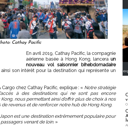
hoto: Cathay Pacific
En avril 2019, Cathay Pacific, la compagnie
aérienne basée à Hong Kong, lancera
un
nouveau vol saisonnier bihebdomadaire
 ainsi son intérêt pour la destination qui représente un
ex
Cargo chez Cathay Pacific, explique : «
Notre stratégie
 l’accès à des destinations qui ne sont pas encore
C
ong, nous permettant ainsi d’offrir plus de choix à nos
v
es de revenus et de renforcer notre hub de Hong Kong.
O
e Japon est une destination extrêmement populaire pour
A
h
 passagers venant de loin.
»
A