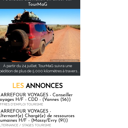
TourMaG
À partir du 24 juillet, TourMaG suivra une
pédition de plus de 5 000 kilomètres à travers...
LES
ANNONCES
ARREFOUR VOYAGES - Conseiller
oyages H/F - CDD - (Vannes (56))
FFRES D'EMPLOI TOURISME
CARREFOUR VOYAGES -
lternant(e) Chargé(e) de ressources
umaines H/F - (Massy/Evry (91))
LTERNANCE / STAGES TOURISME