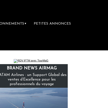
BONNEMENTS
PETITES ANNONCES
▼
emière librairie du voyage
Le groupe Saint
BRAND NEWS AIRMAG
ATAM Airlines : un Support Global des
ventes d’Excellence pour les
professionnels du voyage