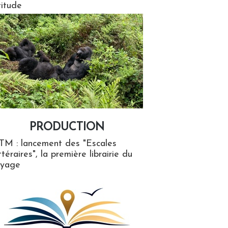
titude
PRODUCTION
ion
TM : lancement des "Escales
ttéraires", la première librairie du
oyage