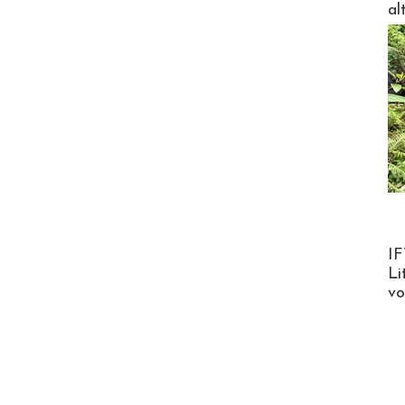
al
Product
IF
Li
v