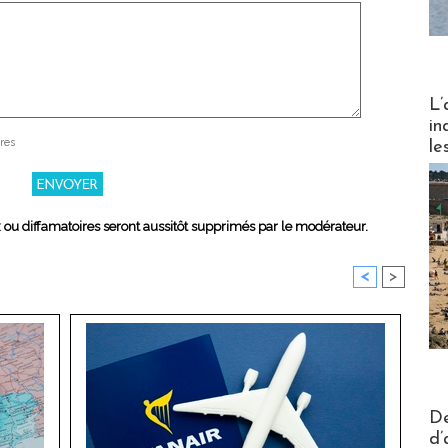
Partez
L’
in
res
le
x ou diffamatoires seront aussitôt supprimés par le modérateur.
<
>
Actus V
De
d’