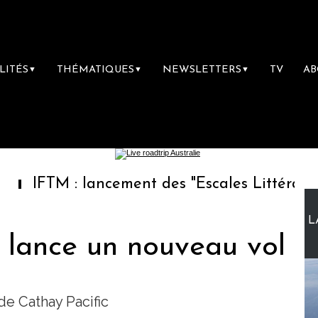
LITÉS
THÉMATIQUES
NEWSLETTERS
TV
A
▼
▼
▼
 : lancement des "Escales Littéraires", la pr
L
 lance un nouveau vol
 de Cathay Pacific