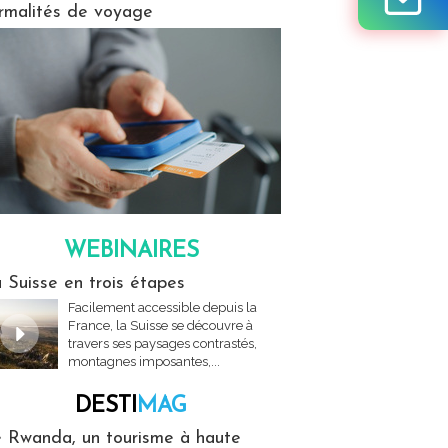
rmalités de voyage
WEBINAIRES
res
 Suisse en trois étapes
Facilement accessible depuis la
France, la Suisse se découvre à
travers ses paysages contrastés,
montagnes imposantes,...
DESTI
MAG
MAG
 Rwanda, un tourisme à haute