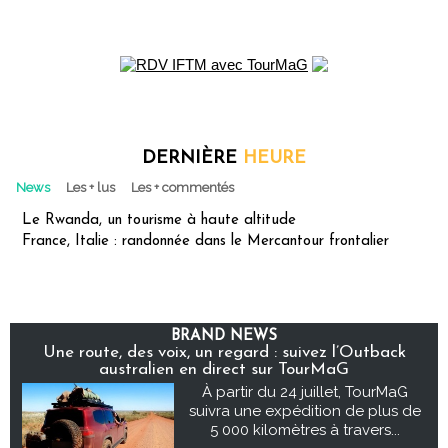
DERNIÈRE
HEURE
News
Les + lus
Les + commentés
Le Rwanda, un tourisme à haute altitude
France, Italie : randonnée dans le Mercantour frontalier
BRAND NEWS
Une route, des voix, un regard : suivez l’Outback
australien en direct sur TourMaG
À partir du 24 juillet, TourMaG
suivra une expédition de plus de
5 000 kilomètres à travers...