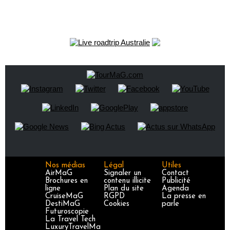
Nos médias
Légal
Utiles
AirMaG
Signaler un
Contact
Brochures en
contenu illicite
Publicité
ligne
Plan du site
Agenda
CruiseMaG
RGPD
La presse en
DestiMaG
Cookies
parle
Futuroscopie
La Travel Tech
LuxuryTravelMa