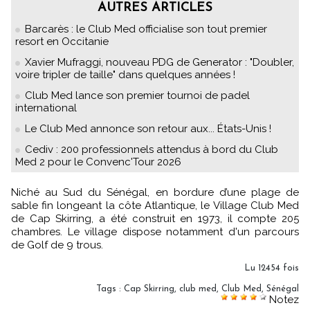
AUTRES ARTICLES
Barcarès : le Club Med officialise son tout premier
resort en Occitanie
Xavier Mufraggi, nouveau PDG de Generator : "Doubler,
voire tripler de taille" dans quelques années !
Club Med lance son premier tournoi de padel
international
Le Club Med annonce son retour aux... États-Unis !
Cediv : 200 professionnels attendus à bord du Club
Med 2 pour le Convenc'Tour 2026
Niché au Sud du Sénégal, en bordure d’une plage de
sable fin longeant la côte Atlantique, le Village Club Med
de Cap Skirring, a été construit en 1973, il compte 205
chambres. Le village dispose notamment d'un parcours
de Golf de 9 trous.
Lu 12454 fois
Tags
:
Cap Skirring
,
club med
,
Club Med
,
Sénégal
Notez