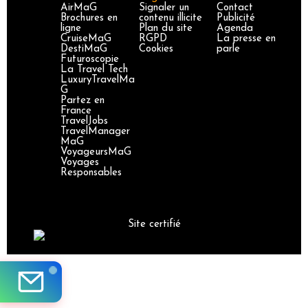
AirMaG
Signaler un
Contact
Brochures en
contenu illicite
Publicité
ligne
Plan du site
Agenda
CruiseMaG
RGPD
La presse en
DestiMaG
Cookies
parle
Futuroscopie
La Travel Tech
LuxuryTravelMa
G
Partez en
France
TravelJobs
TravelManager
MaG
VoyageursMaG
Voyages
Responsables
Site certifié