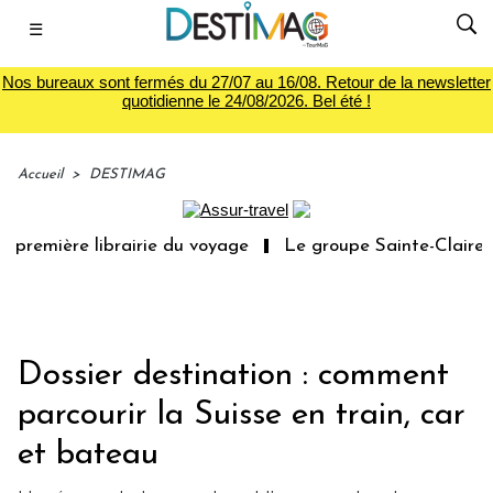
☰
Nos bureaux sont fermés du 27/07 au 16/08. Retour de la newsletter
quotidienne le 24/08/2026. Bel été !
Accueil
>
DESTIMAG
première librairie du voyage
Le groupe Sainte-Claire ra
Dossier destination : comment
parcourir la Suisse en train, car
et bateau