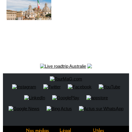
Nos médias
Légal
Utiles