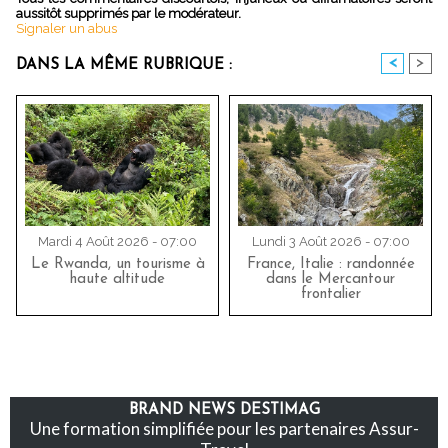
aussitôt supprimés par le modérateur.
Signaler un abus
<
>
DANS LA MÊME RUBRIQUE :
Mardi 4 Août 2026 - 07:00
Lundi 3 Août 2026 - 07:00
Le Rwanda, un tourisme à
France, Italie : randonnée
haute altitude
dans le Mercantour
frontalier
BRAND NEWS DESTIMAG
Une formation simplifiée pour les partenaires Assur-