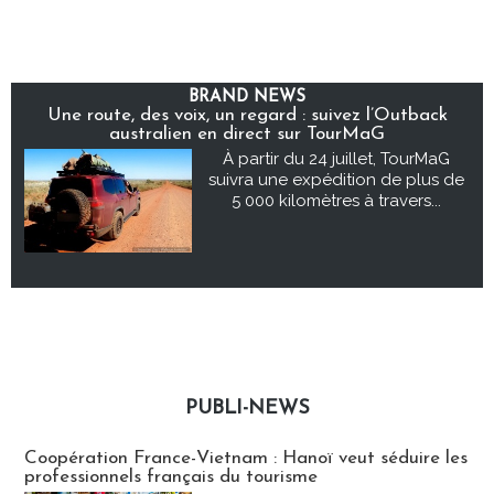
BRAND NEWS
Une route, des voix, un regard : suivez l’Outback
australien en direct sur TourMaG
À partir du 24 juillet, TourMaG
suivra une expédition de plus de
5 000 kilomètres à travers...
PUBLI-NEWS
Publi-news
Coopération France-Vietnam : Hanoï veut séduire les
professionnels français du tourisme