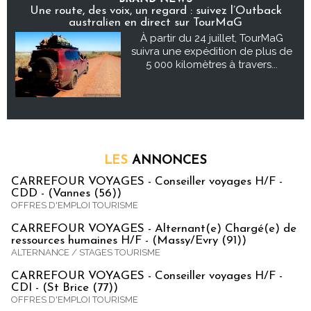
Une route, des voix, un regard : suivez l’Outback
australien en direct sur TourMaG
À partir du 24 juillet, TourMaG
suivra une expédition de plus de
5 000 kilomètres à travers...
LES
ANNONCES
CARREFOUR VOYAGES - Conseiller voyages H/F -
CDD - (Vannes (56))
OFFRES D'EMPLOI TOURISME
CARREFOUR VOYAGES - Alternant(e) Chargé(e) de
ressources humaines H/F - (Massy/Evry (91))
ALTERNANCE / STAGES TOURISME
CARREFOUR VOYAGES - Conseiller voyages H/F -
CDI - (St Brice (77))
OFFRES D'EMPLOI TOURISME