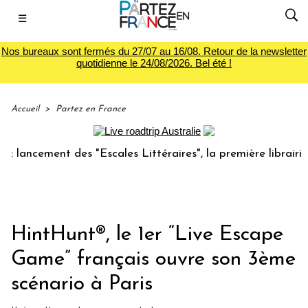
☰
Nos bureaux sont fermés du 27/07 au 16/08. Retour de la newsletter
quotidienne le 24/08/2026. Bel été !
Accueil
>
Partez en France
ncement des "Escales Littéraires", la première librairie du 
HintHunt®, le 1er “Live Escape
Game” français ouvre son 3ème
scénario à Paris