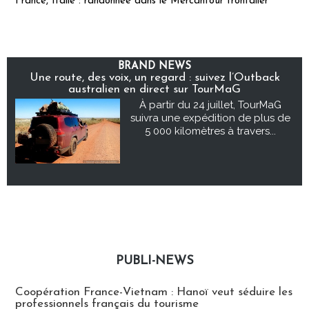
France, Italie : randonnée dans le Mercantour frontalier
BRAND NEWS
Une route, des voix, un regard : suivez l’Outback
australien en direct sur TourMaG
À partir du 24 juillet, TourMaG
suivra une expédition de plus de
5 000 kilomètres à travers...
PUBLI-NEWS
Publi-news
Coopération France-Vietnam : Hanoï veut séduire les
professionnels français du tourisme