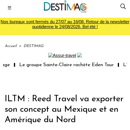
☰
Nos bureaux sont fermés du 27/07 au 16/08. Retour de la newsletter
quotidienne le 24/08/2026. Bel été !
Accueil
>
DESTIMAG
age
Le groupe Sainte-Claire rachète Eden Tour
L’ac
ILTM : Reed Travel va exporter
son concept au Mexique et en
Amérique du Nord