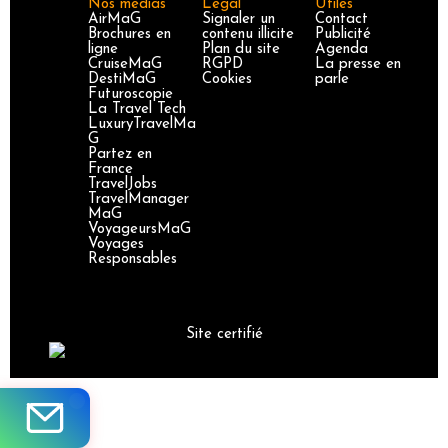
Nos médias
Légal
Utiles
AirMaG
Signaler un
Contact
Brochures en
contenu illicite
Publicité
ligne
Plan du site
Agenda
CruiseMaG
RGPD
La presse en
DestiMaG
Cookies
parle
Futuroscopie
La Travel Tech
LuxuryTravelMa
G
Partez en
France
TravelJobs
TravelManager
MaG
VoyageursMaG
Voyages
Responsables
Site certifié