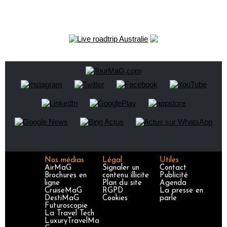
Nos médias
Légal
Utiles
AirMaG
Signaler un
Contact
Brochures en
contenu illicite
Publicité
ligne
Plan du site
Agenda
CruiseMaG
RGPD
La presse en
DestiMaG
Cookies
parle
Futuroscopie
La Travel Tech
LuxuryTravelMa