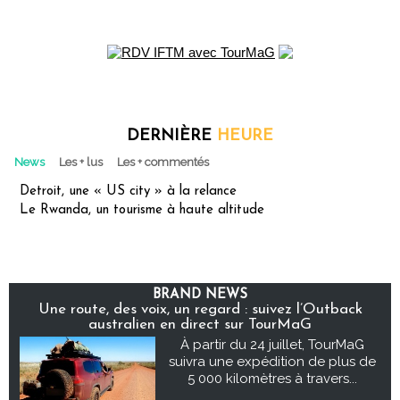
DERNIÈRE
HEURE
News
Les + lus
Les + commentés
Detroit, une « US city » à la relance
Le Rwanda, un tourisme à haute altitude
BRAND NEWS
Une route, des voix, un regard : suivez l’Outback
australien en direct sur TourMaG
À partir du 24 juillet, TourMaG
suivra une expédition de plus de
5 000 kilomètres à travers...