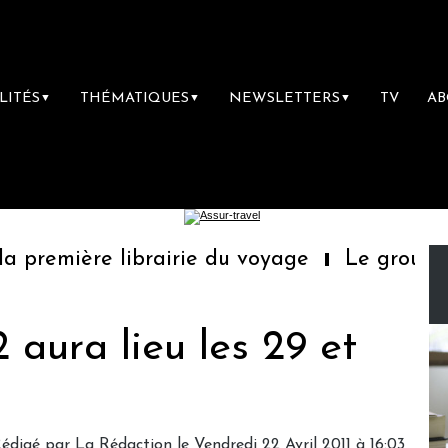
LITÉS
THÉMATIQUES
NEWSLETTERS
TV
A
▼
▼
▼
première librairie du voyage
Le groupe Sai
aura lieu les 29 et
édigé par La Rédaction le Vendredi 22 Avril 2011 à 16:03