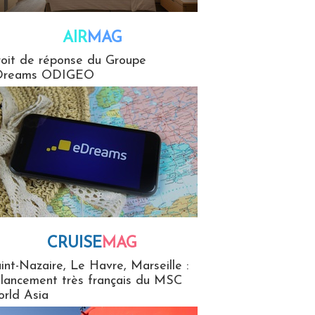
AIR
MAG
G
oit de réponse du Groupe
Dreams ODIGEO
CRUISE
MAG
MaG
int-Nazaire, Le Havre, Marseille :
 lancement très français du MSC
rld Asia