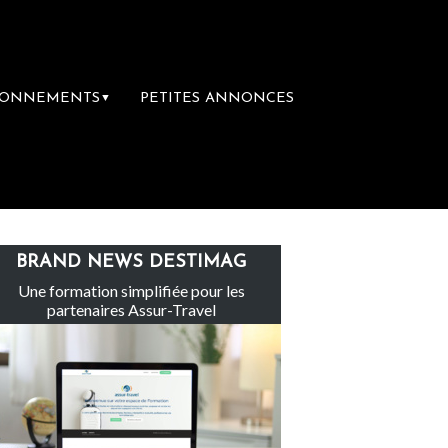
BONNEMENTS
PETITES ANNONCES
▼
nte-Claire rachète Eden Tour
L’accès aux
BRAND NEWS DESTIMAG
Une formation simplifiée pour les
partenaires Assur-Travel