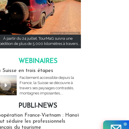
À partir du 24 juillet, TourMaG suivra une
pédition de plus de 5 000 kilomètres à travers...
WEBINAIRES
res
 Suisse en trois étapes
Facilement accessible depuis la
France, la Suisse se découvre à
travers ses paysages contrastés,
montagnes imposantes,...
PUBLI-NEWS
ews
opération France-Vietnam : Hanoï
ut séduire les professionnels
ançais du tourisme