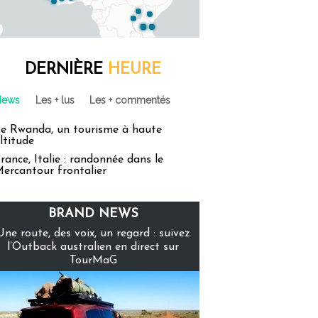
DERNIÈRE
HEURE
News
Les + lus
Les + commentés
e Rwanda, un tourisme à haute
ltitude
rance, Italie : randonnée dans le
ercantour frontalier
BRAND NEWS
Une route, des voix, un regard : suivez
l’Outback australien en direct sur
TourMaG