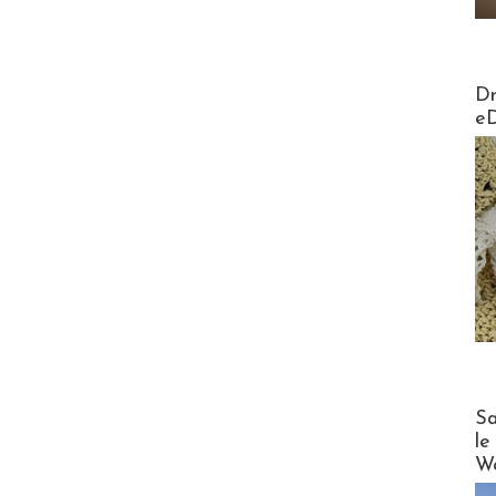
AirMa
Dr
e
Cruise
Sa
le
Wo