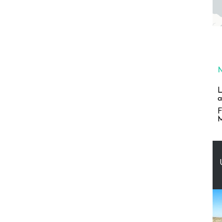
L
a
F
M