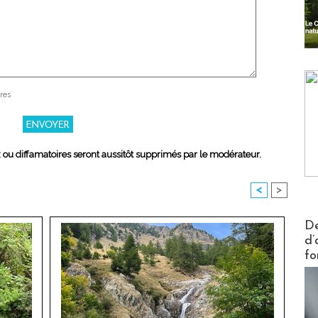
res
x ou diffamatoires seront aussitôt supprimés par le modérateur.
<
>
Actus V
De
d’
fo