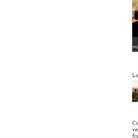
ex
Webinai
La
Publi-n
Co
ve
fr