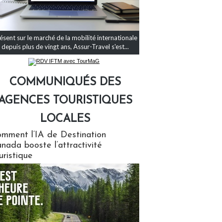
ésent sur le marché de la mobilité internationale
depuis plus de vingt ans, Assur-Travel s'est...
COMMUNIQUÉS DES
AGENCES TOURISTIQUES
LOCALES
qués des agences touristiques locales
mment l’IA de Destination
nada booste l’attractivité
uristique