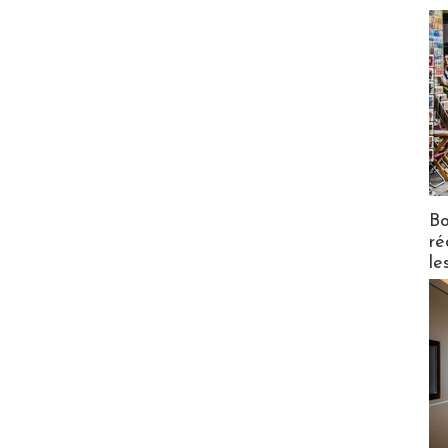
Bo
ré
le