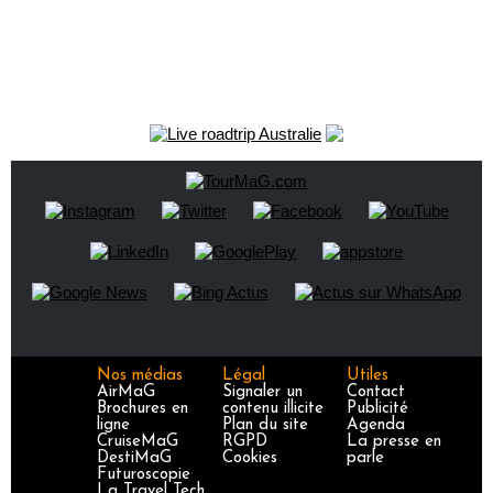
Nos médias
Légal
Utiles
AirMaG
Signaler un
Contact
Brochures en
contenu illicite
Publicité
ligne
Plan du site
Agenda
CruiseMaG
RGPD
La presse en
DestiMaG
Cookies
parle
Futuroscopie
La Travel Tech