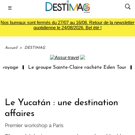
☰
Nos bureaux sont fermés du 27/07 au 16/08. Retour de la newsletter
quotidienne le 24/08/2026. Bel été !
Accueil
>
DESTIMAG
 voyage
Le groupe Sainte-Claire rachète Eden Tour
L
Le Yucatán : une destination
affaires
Premier workshop à Paris