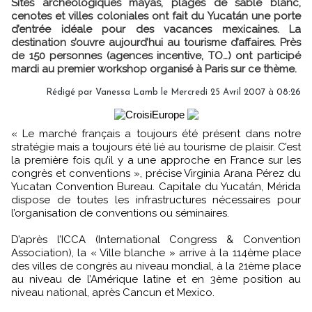
Sites archéologiques mayas, plages de sable blanc,
cenotes et villes coloniales ont fait du Yucatán une porte
d’entrée idéale pour des vacances mexicaines. La
destination s’ouvre aujourd’hui au tourisme d’affaires. Près
de 150 personnes (agences incentive, TO…) ont participé
mardi au premier workshop organisé à Paris sur ce thème.
Rédigé par Vanessa Lamb le Mercredi 25 Avril 2007 à 08:26
« Le marché français a toujours été présent dans notre
stratégie mais a toujours été lié au tourisme de plaisir. C’est
la première fois qu’il y a une approche en France sur les
congrès et conventions », précise Virginia Arana Pérez du
Yucatan Convention Bureau. Capitale du Yucatán, Mérida
dispose de toutes les infrastructures nécessaires pour
l’organisation de conventions ou séminaires.
D’après l’ICCA (International Congress & Convention
Association), la « Ville blanche » arrive à la 114ème place
des villes de congrès au niveau mondial, à la 21ème place
au niveau de l’Amérique latine et en 3ème position au
niveau national, après Cancun et Mexico.