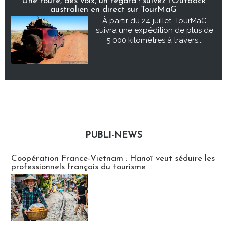
Une route, des voix, un regard : suivez l’Outback
australien en direct sur TourMaG
À partir du 24 juillet, TourMaG
suivra une expédition de plus de
5 000 kilomètres à travers...
PUBLI-NEWS
Publi-news
Coopération France-Vietnam : Hanoï veut séduire les
professionnels français du tourisme