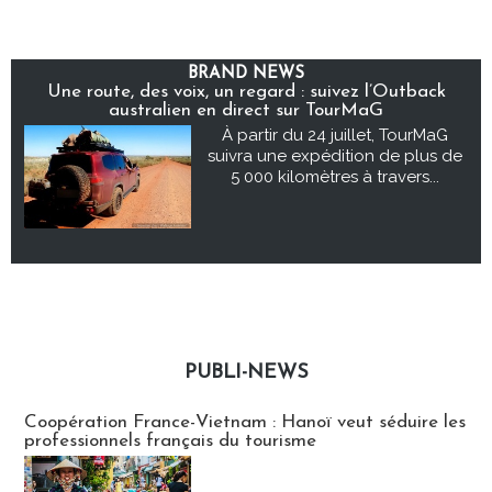
BRAND NEWS
Une route, des voix, un regard : suivez l’Outback
australien en direct sur TourMaG
À partir du 24 juillet, TourMaG
suivra une expédition de plus de
5 000 kilomètres à travers...
PUBLI-NEWS
Publi-news
Coopération France-Vietnam : Hanoï veut séduire les
professionnels français du tourisme