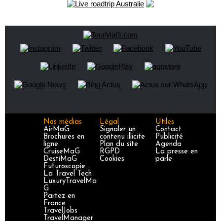
Nos médias
Légal
Utiles
AirMaG
Signaler un
Contact
Brochures en
contenu illicite
Publicité
ligne
Plan du site
Agenda
CruiseMaG
RGPD
La presse en
DestiMaG
Cookies
parle
Futuroscopie
La Travel Tech
LuxuryTravelMa
G
Partez en
France
TravelJobs
TravelManager