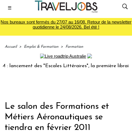
☰
Nos bureaux sont fermés du 27/07 au 16/08. Retour de la newsletter
quotidienne le 24/08/2026. Bel été !
Accueil
>
Emploi & Formation
>
Formation
lancement des "Escales Littéraires", la première librairie d
Le salon des Formations et
Métiers Aéronautiques se
tiendra en février 2011