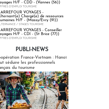
oyages H/F - CDD - (Vannes (56))
FFRES D'EMPLOI TOURISME
CARREFOUR VOYAGES -
lternant(e) Chargé(e) de ressources
umaines H/F - (Massy/Evry (91))
LTERNANCE / STAGES TOURISME
ARREFOUR VOYAGES - Conseiller
oyages H/F - CDI - (St Brice (77))
FFRES D'EMPLOI TOURISME
PUBLI-NEWS
ews
opération France-Vietnam : Hanoï
ut séduire les professionnels
ançais du tourisme