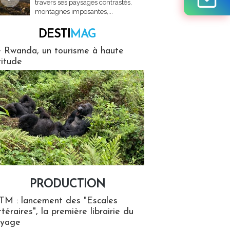
travers ses paysages contrastés,
montagnes imposantes,...
DESTI
MAG
MAG
 Rwanda, un tourisme à haute
titude
PRODUCTION
ion
TM : lancement des "Escales
ttéraires", la première librairie du
oyage