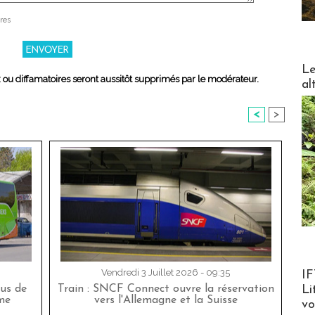
res
DESTI
Le
x ou diffamatoires seront aussitôt supprimés par le modérateur.
al
<
>
Product
Vendredi 3 Juillet 2026 - 09:35
IF
Li
bus de
Train : SNCF Connect ouvre la réservation
me
vers l'Allemagne et la Suisse
v