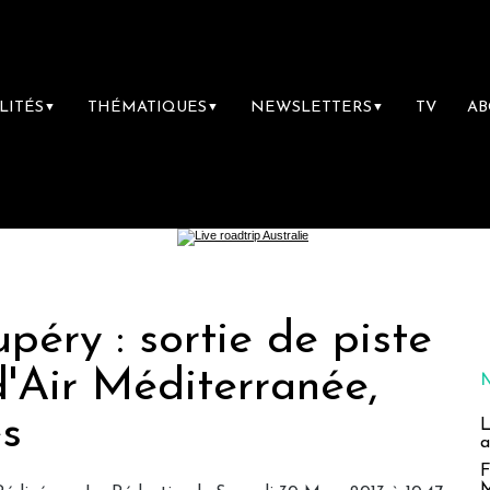
LITÉS
THÉMATIQUES
NEWSLETTERS
TV
A
▼
▼
▼
péry : sortie de piste
'Air Méditerranée,
es
L
a
F
M