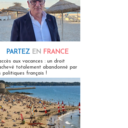
PARTEZ
EN
FRANCE
 en France
accès aux vacances : un droit
achevé totalement abandonné par
s politiques français !