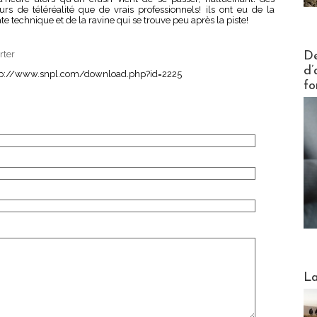
s de téléréalité que de vrais professionnels! ils ont eu de la
e technique et de la ravine qui se trouve peu après la piste!
Actus V
rter
De
d’
http://www.snpl.com/download.php?id=2225
fo
Webinai
La