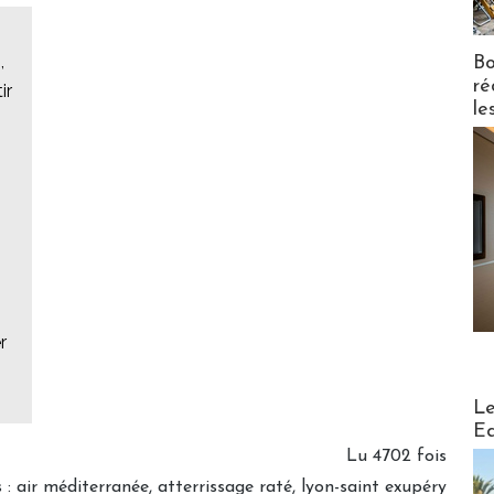
,
Bo
ré
ir
le
r
Distribu
Le
Ed
Lu 4702 fois
s
:
air méditerranée
,
atterrissage raté
,
lyon-saint exupéry