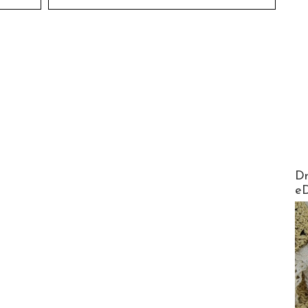
AirMa
Dr
e