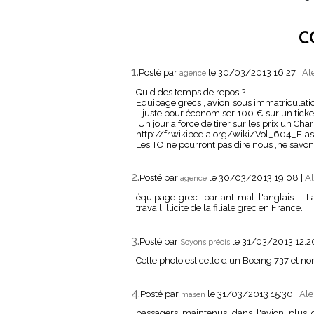
C
1.
Posté par
le 30/03/2013 16:27
|
Al
agence
Quid des temps de repos ?
Equipage grecs , avion sous immatriculation
.. juste pour économiser 100 € sur un ticke
.Un jour a force de tirer sur les prix un C
http://fr.wikipedia.org/wiki/Vol_604_Flas
Les TO ne pourront pas dire nous ,ne savons
2.
Posté par
le 30/03/2013 19:08
|
Al
agence
équipage grec ,parlant mal l'anglais ....
travail illicite de la filiale grec en France.
3.
Posté par
le 31/03/2013 12:
Soyons précis
Cette photo est celle d'un Boeing 737 et non
4.
Posté par
le 31/03/2013 15:30
|
Ale
masen
passagers maintenus dans l'avion plus d