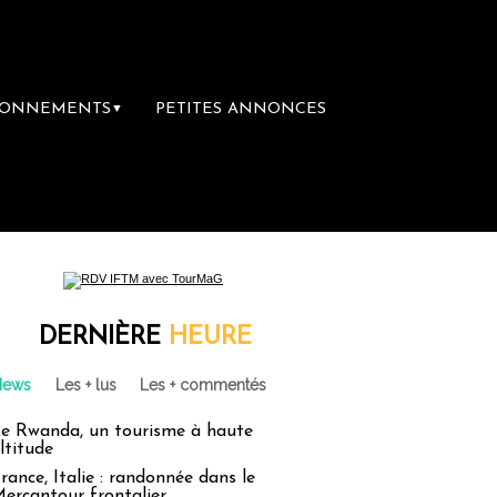
BONNEMENTS
PETITES ANNONCES
▼
DERNIÈRE
HEURE
News
Les + lus
Les + commentés
e Rwanda, un tourisme à haute
ltitude
rance, Italie : randonnée dans le
ercantour frontalier