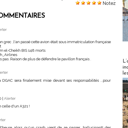
Notez
OMMENTAIRES
erter
 grec ,l'an passé cette avion était sous immatriculation française
t
harm el-Cheikh BIS 148 morts
h_Airlines
 pas .Raison de plus de défendre le pavillon français .
Partez
L’
in
erter
le
La DGAC sera finalement mise devant ses responsabilités ...pour
20
|
Alerter
 celle d'un A321 !
rter
'heure alors qu'un crash vient de se passer, hallucinant! des