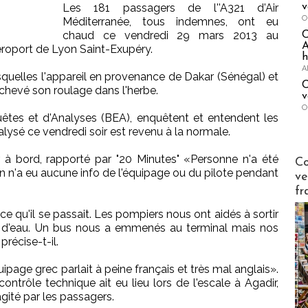
v
Les 181 passagers de l''A321 d'Air
O
Méditerranée, tous indemnes, ont eu
chaud ce vendredi 29 mars 2013 au
A
aéroport de Lyon Saint-Exupéry.
h
A
squelles l'appareil en provenance de Dakar (Sénégal) et
C
achevé son roulage dans l'herbe.
v
O
êtes et d'Analyses (BEA), enquêtent et entendent les
lysé ce vendredi soir est revenu à la normale.
Publi-n
à bord, rapporté par "20 Minutes" «Personne n'a été
Co
 On n'a eu aucune info de l'équipage ou du pilote pendant
ve
fr
 ce qu'il se passait. Les pompiers nous ont aidés à sortir
é d'eau. Un bus nous a emmenés au terminal mais nos
récise-t-il.
'équipage grec parlait à peine français et très mal anglais».
ontrôle technique ait eu lieu lors de l'escale à Agadir,
gité par les passagers.