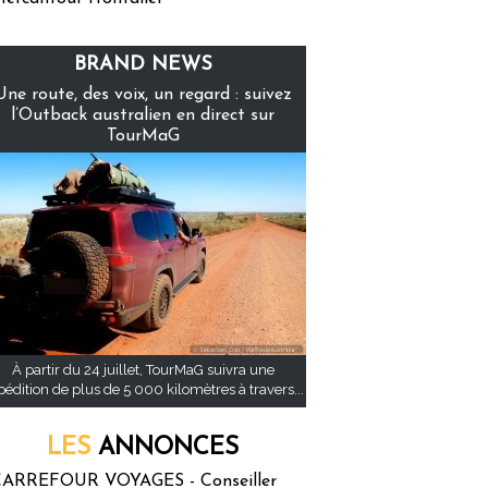
BRAND NEWS
Une route, des voix, un regard : suivez
l’Outback australien en direct sur
TourMaG
À partir du 24 juillet, TourMaG suivra une
pédition de plus de 5 000 kilomètres à travers...
LES
ANNONCES
ARREFOUR VOYAGES - Conseiller