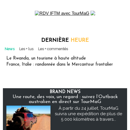
DERNIÈRE
HEURE
News
Les + lus
Les + commentés
Le Rwanda, un tourisme à haute altitude
France, Italie : randonnée dans le Mercantour frontalier
BRAND NEWS
Une route, des voix, un regard : suivez l’Outback
australien en direct sur TourMaG
À partir du 24 juillet, TourMaG
suivra une expédition de plus de
5 000 kilomètres à travers...