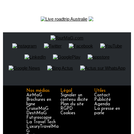
Nos médias
Légal
Utiles
AirMaG
Signaler un
Contact
Brochures en
contenu illicite
Publicité
ligne
Plan du site
Agenda
CruiseMaG
RGPD
La presse en
DestiMaG
Cookies
parle
Futuroscopie
La Travel Tech
LuxuryTravelMa
G