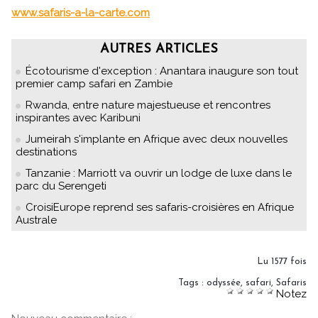
www.safaris-a-la-carte.com
AUTRES ARTICLES
Écotourisme d'exception : Anantara inaugure son tout
premier camp safari en Zambie
Rwanda, entre nature majestueuse et rencontres
inspirantes avec Karibuni
Jumeirah s'implante en Afrique avec deux nouvelles
destinations
Tanzanie : Marriott va ouvrir un lodge de luxe dans le
parc du Serengeti
CroisiEurope reprend ses safaris-croisières en Afrique
Australe
Lu 1577 fois
Tags
:
odyssée
,
safari
,
Safaris
Notez