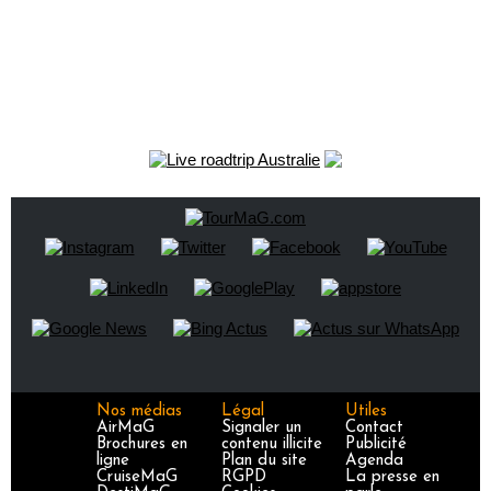
Nos médias
Légal
Utiles
AirMaG
Signaler un
Contact
Brochures en
contenu illicite
Publicité
ligne
Plan du site
Agenda
CruiseMaG
RGPD
La presse en