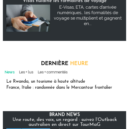
Visas fluidifie les formalités de voyage
E-Visas, ETA, cartes d’arrivée
numériques… les formalités de
voyage se multiplient et gagnent
en...
DERNIÈRE
HEURE
News
Les + lus
Les + commentés
Le Rwanda, un tourisme à haute altitude
France, Italie : randonnée dans le Mercantour frontalier
BRAND NEWS
Une route, des voix, un regard : suivez l’Outback
australien en direct sur TourMaG