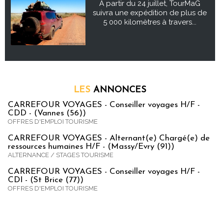
À partir du 24 juillet, TourMaG
suivra une expédition de plus de
5 000 kilomètres à travers...
LES
ANNONCES
CARREFOUR VOYAGES - Conseiller voyages H/F -
CDD - (Vannes (56))
OFFRES D'EMPLOI TOURISME
CARREFOUR VOYAGES - Alternant(e) Chargé(e) de
ressources humaines H/F - (Massy/Evry (91))
ALTERNANCE / STAGES TOURISME
CARREFOUR VOYAGES - Conseiller voyages H/F -
CDI - (St Brice (77))
OFFRES D'EMPLOI TOURISME