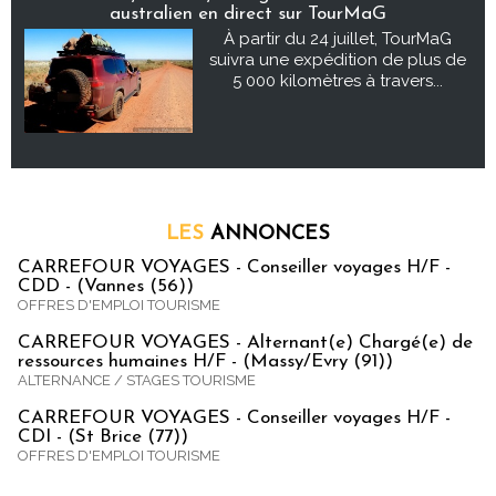
australien en direct sur TourMaG
À partir du 24 juillet, TourMaG
suivra une expédition de plus de
5 000 kilomètres à travers...
LES
ANNONCES
CARREFOUR VOYAGES - Conseiller voyages H/F -
CDD - (Vannes (56))
OFFRES D'EMPLOI TOURISME
CARREFOUR VOYAGES - Alternant(e) Chargé(e) de
ressources humaines H/F - (Massy/Evry (91))
ALTERNANCE / STAGES TOURISME
CARREFOUR VOYAGES - Conseiller voyages H/F -
CDI - (St Brice (77))
OFFRES D'EMPLOI TOURISME