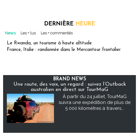
DERNIÈRE
HEURE
News
Les + lus
Les + commentés
Le Rwanda, un tourisme à haute altitude
France, Italie : randonnée dans le Mercantour frontalier
BRAND NEWS
Une route, des voix, un regard : suivez l’Outback
australien en direct sur TourMaG
À partir du 24 juillet, TourMaG
suivra une expédition de plus de
5 000 kilomètres à travers...