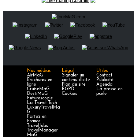
Nos médias
Légal
Utiles
AirMaG
Signaler un
Contact
Brochures en
contenu illicite
Publicité
ligne
Plan du site
Agenda
CruiseMaG
RGPD
La presse en
DestiMaG
Cookies
parle
Futuroscopie
La Travel Tech
LuxuryTravelMa
G
Partez en
France
TravelJobs
TravelManager
MaG