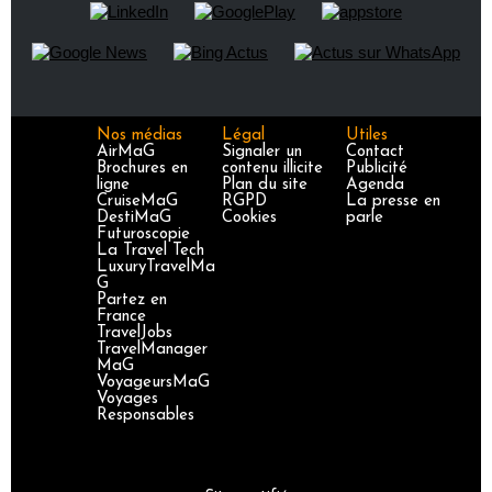
Nos médias
Légal
Utiles
AirMaG
Signaler un
Contact
Brochures en
contenu illicite
Publicité
ligne
Plan du site
Agenda
CruiseMaG
RGPD
La presse en
DestiMaG
Cookies
parle
Futuroscopie
La Travel Tech
LuxuryTravelMa
G
Partez en
France
TravelJobs
TravelManager
MaG
VoyageursMaG
Voyages
Responsables