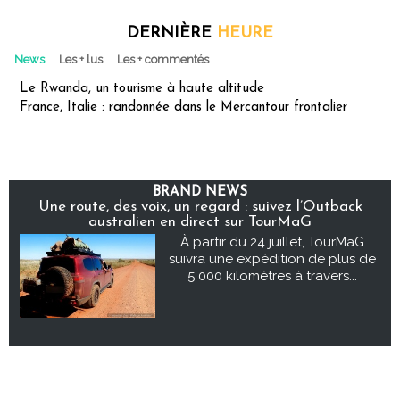
DERNIÈRE
HEURE
News
Les + lus
Les + commentés
Le Rwanda, un tourisme à haute altitude
France, Italie : randonnée dans le Mercantour frontalier
BRAND NEWS
Une route, des voix, un regard : suivez l’Outback
australien en direct sur TourMaG
À partir du 24 juillet, TourMaG
suivra une expédition de plus de
5 000 kilomètres à travers...