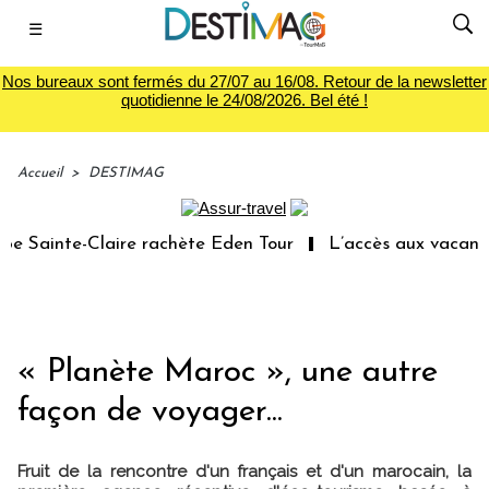
☰
Nos bureaux sont fermés du 27/07 au 16/08. Retour de la newsletter
quotidienne le 24/08/2026. Bel été !
Accueil
>
DESTIMAG
Sainte-Claire rachète Eden Tour
L’accès aux vacances :
« Planète Maroc », une autre
façon de voyager...
Fruit de la rencontre d'un français et d'un marocain, la