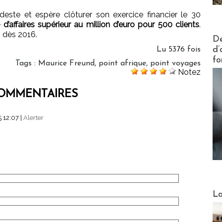
deste et espère clôturer son exercice financier le 30
e d’affaires supérieur au million d’euro pour 500 clients
.
s dès 2016.
Actus V
De
d’
Lu 5376 fois
fo
Tags
:
Maurice Freund
,
point afrique
,
point voyages
Notez
OMMENTAIRES
 12:07
|
Alerter
Webinai
La