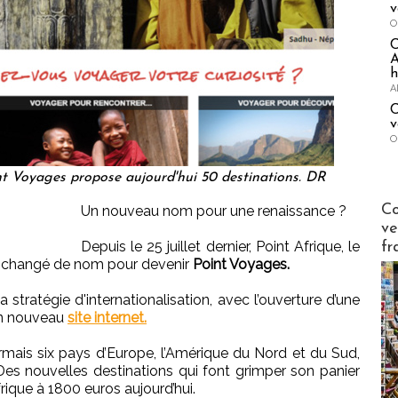
v
O
A
h
A
C
v
O
nt Voyages propose aujourd'hui 50 destinations. DR
Publi-n
Co
Un nouveau nom pour une renaissance ?
ve
Depuis le 25 juillet dernier, Point Afrique, le
fr
 a changé de nom pour devenir
Point Voyages.
 stratégie d'internationalisation, avec l’ouverture d’une
on nouveau
site internet.
ais six pays d’Europe, l’Amérique du Nord et du Sud,
. Des nouvelles destinations qui font grimper son panier
rique à 1800 euros aujourd’hui.