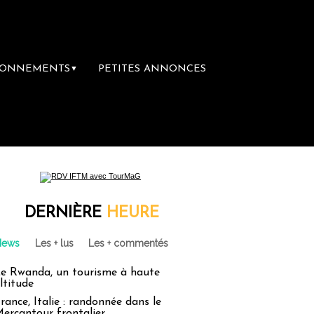
BONNEMENTS
PETITES ANNONCES
▼
DERNIÈRE
HEURE
News
Les + lus
Les + commentés
e Rwanda, un tourisme à haute
ltitude
rance, Italie : randonnée dans le
ercantour frontalier