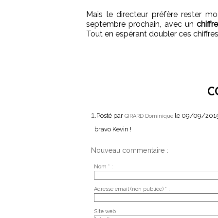
Mais le directeur préfère rester mo
septembre prochain, avec un
chiffr
Tout en espérant doubler ces chiffre
C
1.
Posté par
le 09/09/2015
GIRARD Dominique
bravo Kevin !
Nouveau commentaire :
Nom * :
Adresse email (non publiée) * :
Site web :