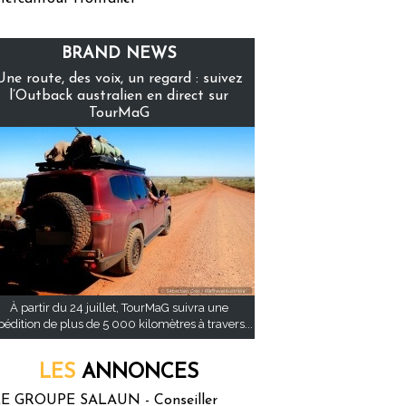
BRAND NEWS
Une route, des voix, un regard : suivez
l’Outback australien en direct sur
TourMaG
À partir du 24 juillet, TourMaG suivra une
pédition de plus de 5 000 kilomètres à travers...
LES
ANNONCES
E GROUPE SALAUN - Conseiller