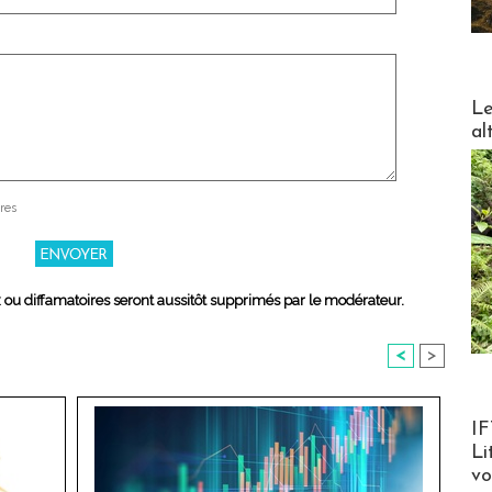
DESTI
Le
al
res
x ou diffamatoires seront aussitôt supprimés par le modérateur.
<
>
Product
IF
Li
v