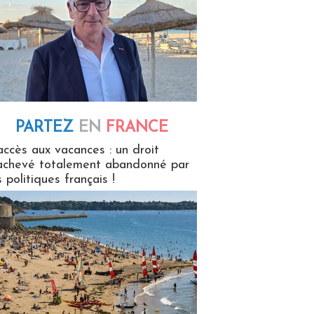
PARTEZ
EN
FRANCE
 en France
accès aux vacances : un droit
achevé totalement abandonné par
s politiques français !