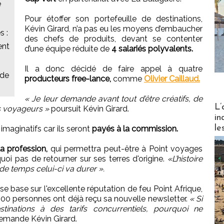
e
Pour étoffer son portefeuille de destinations,
Kévin Girard, n’a pas eu les moyens d’embaucher
s :
des chefs de produits, devant se contenter
ent
d’une équipe réduite de
4 salariés polyvalents.
Il a donc décidé de faire appel à quatre
 de
producteurs free-lance,
comme
Olivier Caillaud.
« Je leur demande avant tout d’être créatifs, de
Partez
L’
nos voyageurs »
poursuit Kévin Girard.
in
le
 imaginatifs car ils seront
payés à la commission.
a profession,
qui permettra peut-être à Point voyages
uoi pas de retourner sur ses terres d'origine.
«L’histoire
de temps celui-ci va durer ».
 se base sur l'excellente réputation de feu Point Afrique,
 000 personnes ont déjà reçu sa nouvelle newsletter.
« Si
tinations à des tarifs concurrentiels, pourquoi ne
emande Kévin Girard.