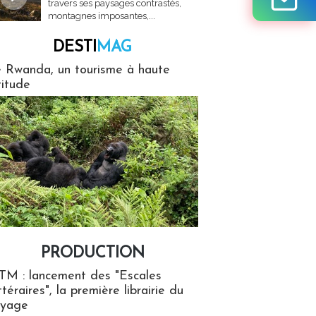
travers ses paysages contrastés,
montagnes imposantes,...
DESTI
MAG
MAG
 Rwanda, un tourisme à haute
titude
PRODUCTION
ion
TM : lancement des "Escales
ttéraires", la première librairie du
oyage