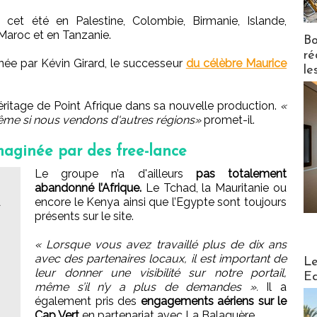
 cet été en Palestine, Colombie, Birmanie, Islande,
aroc et en Tanzanie.
Bo
ré
enée par Kévin Girard, le successeur
du célèbre Maurice
le
'héritage de Point Afrique dans sa nouvelle production.
«
ême si nous vendons d'autres régions»
promet-il.
maginée par des free-lance
Le groupe n’a d'ailleurs
pas totalement
abandonné l’Afrique.
Le Tchad, la Mauritanie ou
A
encore le Kenya ainsi que l’Egypte sont toujours
présents sur le site.
« Lorsque vous avez travaillé plus de dix ans
Distribu
avec des partenaires locaux, il est important de
Le
leur donner une visibilité sur notre portail,
Ed
même s’il n’y a plus de demandes ».
Il a
également pris des
engagements aériens sur le
Cap Vert
en partenariat avec La Balaguère.