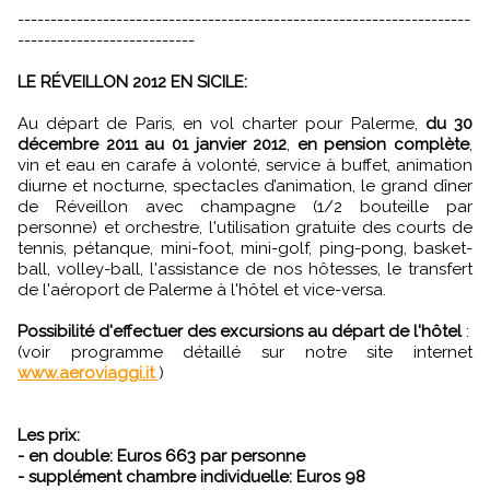
---------------------------------------------------------------------
---------------------------
LE RÉVEILLON 2012 EN SICILE:
Au départ de Paris, en vol charter pour Palerme,
du 30
décembre 2011 au 01 janvier 2012
,
en pension complète
,
vin et eau en carafe à volonté, service à buffet, animation
diurne et nocturne, spectacles d’animation, le grand dîner
de Réveillon avec champagne (1/2 bouteille par
personne) et orchestre, l'utilisation gratuite des courts de
tennis, pétanque, mini-foot, mini-golf, ping-pong, basket-
ball, volley-ball, l'assistance de nos hôtesses, le transfert
de l'aéroport de Palerme à l'hôtel et vice-versa.
Possibilité d'effectuer des excursions au départ de l'hôtel
:
(voir programme détaillé sur notre site internet
www.aeroviaggi.it
)
Les prix:
- en double: Euros 663 par personne
- supplément chambre individuelle: Euros 98