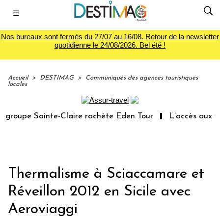
☰
Nos bureaux sont fermés du 27/07 au 16/08. Retour de la newsletter
quotidienne le 24/08/2026. Bel été !
Accueil
>
DESTIMAG
>
Communiqués des agences touristiques
locales
roupe Sainte-Claire rachète Eden Tour
L’accès aux vaca
Thermalisme à Sciaccamare et
Réveillon 2012 en Sicile avec
Aeroviaggi