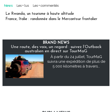
News
Les + lus
Les + commentés
Le Rwanda, un tourisme à haute altitude
France, Italie : randonnée dans le Mercantour frontalier
BRAND NEWS
Une route, des voix, un regard : suivez l’Outback
australien en direct sur TourMaG
À partir du 24 juillet, TourMaG
suivra une expédition de plus de
5 000 kilomètres à travers...