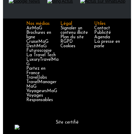
Nos médias
Légal
Utiles
AirMaG
Signaler un
Contact
Brochures en
contenu illicite
Publicité
ligne
Plan du site
Agenda
CruiseMaG
RGPD
La presse en
DestiMaG
Cookies
parle
Futuroscopie
La Travel Tech
LuxuryTravelMa
G
Partez en
France
TravelJobs
TravelManager
MaG
VoyageursMaG
Voyages
Responsables
Site certifié