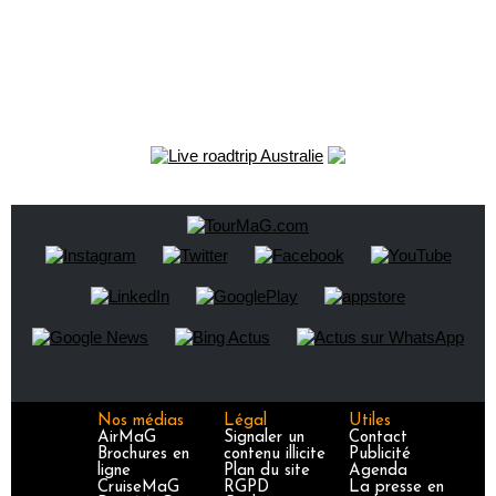
Nos médias
Légal
Utiles
AirMaG
Signaler un
Contact
Brochures en
contenu illicite
Publicité
ligne
Plan du site
Agenda
CruiseMaG
RGPD
La presse en