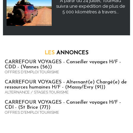
À partir du 24 juillet, TourMaG
suivra une expédition de plus de
5 000 kilomètres à travers...
LES
ANNONCES
CARREFOUR VOYAGES - Conseiller voyages H/F -
CDD - (Vannes (56))
OFFRES D'EMPLOI TOURISME
CARREFOUR VOYAGES - Alternant(e) Chargé(e) de
ressources humaines H/F - (Massy/Evry (91))
ALTERNANCE / STAGES TOURISME
CARREFOUR VOYAGES - Conseiller voyages H/F -
CDI - (St Brice (77))
OFFRES D'EMPLOI TOURISME