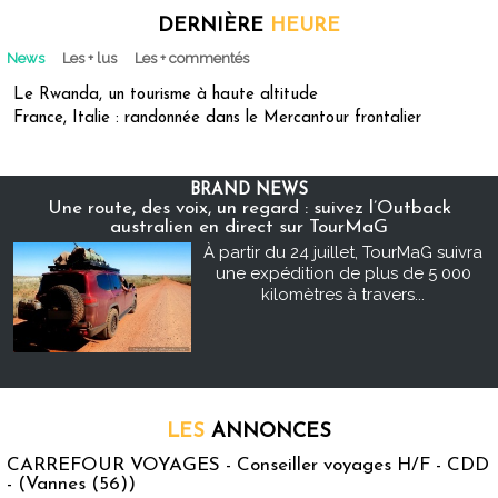
DERNIÈRE
HEURE
News
Les + lus
Les + commentés
Le Rwanda, un tourisme à haute altitude
France, Italie : randonnée dans le Mercantour frontalier
BRAND NEWS
Une route, des voix, un regard : suivez l’Outback
australien en direct sur TourMaG
À partir du 24 juillet, TourMaG suivra
une expédition de plus de 5 000
kilomètres à travers...
LES
ANNONCES
CARREFOUR VOYAGES - Conseiller voyages H/F - CDD
- (Vannes (56))