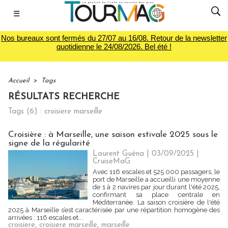
☰
Nos bureaux sont fermés du 27/07 au 16/08. Retour de la newsletter
quotidienne le 24/08/2026. Bel été !
Accueil
>
Tags
RÉSULTATS RECHERCHE
Tags (6) : croisiere marseille
Croisière : à Marseille, une saison estivale 2025 sous le
signe de la régularité
Laurent Guéna
| 03/09/2025
|
CruiseMaG
Avec 116 escales et 525 000 passagers, le
port de Marseille a accueilli une moyenne
de 1 à 2 navires par jour durant l'été 2025,
confirmant sa place centrale en
Méditerranée. La saison croisière de l'été
2025 à Marseille s’est caractérisée par une répartition homogène des
arrivées : 116 escales et...
croisiere
,
croisiere marseille
,
marseille