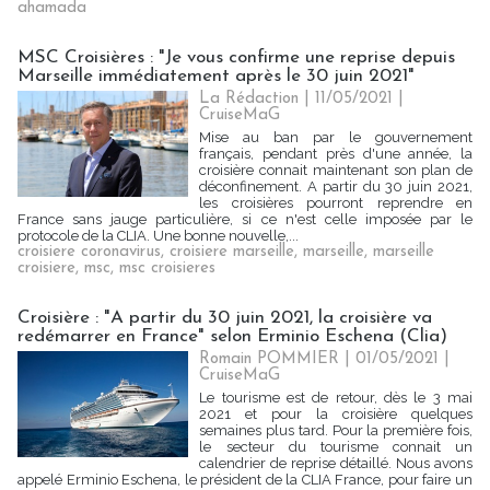
ahamada
MSC Croisières : "Je vous confirme une reprise depuis
Marseille immédiatement après le 30 juin 2021"
La Rédaction
| 11/05/2021
|
CruiseMaG
Mise au ban par le gouvernement
français, pendant près d'une année, la
croisière connait maintenant son plan de
déconfinement. A partir du 30 juin 2021,
les croisières pourront reprendre en
France sans jauge particulière, si ce n'est celle imposée par le
protocole de la CLIA. Une bonne nouvelle,...
croisiere coronavirus
,
croisiere marseille
,
marseille
,
marseille
croisiere
,
msc
,
msc croisieres
Croisière : "A partir du 30 juin 2021, la croisière va
redémarrer en France" selon Erminio Eschena (Clia)
Romain POMMIER
| 01/05/2021
|
CruiseMaG
Le tourisme est de retour, dès le 3 mai
2021 et pour la croisière quelques
semaines plus tard. Pour la première fois,
le secteur du tourisme connait un
calendrier de reprise détaillé. Nous avons
appelé Erminio Eschena, le président de la CLIA France, pour faire un