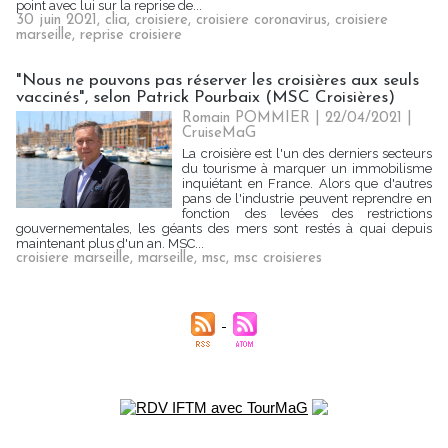
point avec lui sur la reprise de...
30 juin 2021
,
clia
,
croisiere
,
croisiere coronavirus
,
croisiere
marseille
,
reprise croisiere
"Nous ne pouvons pas réserver les croisières aux seuls
vaccinés", selon Patrick Pourbaix (MSC Croisières)
Romain POMMIER
| 22/04/2021
|
CruiseMaG
La croisière est l'un des derniers secteurs
du tourisme à marquer un immobilisme
inquiétant en France. Alors que d'autres
pans de l'industrie peuvent reprendre en
fonction des levées des restrictions
gouvernementales, les géants des mers sont restés à quai depuis
maintenant plus d'un an. MSC...
croisiere marseille
,
marseille
,
msc
,
msc croisieres