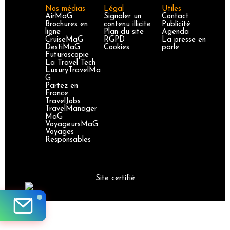
Nos médias
Légal
Utiles
AirMaG
Signaler un
Contact
Brochures en
contenu illicite
Publicité
ligne
Plan du site
Agenda
CruiseMaG
RGPD
La presse en
DestiMaG
Cookies
parle
Futuroscopie
La Travel Tech
LuxuryTravelMa
G
Partez en
France
TravelJobs
TravelManager
MaG
VoyageursMaG
Voyages
Responsables
Site certifié