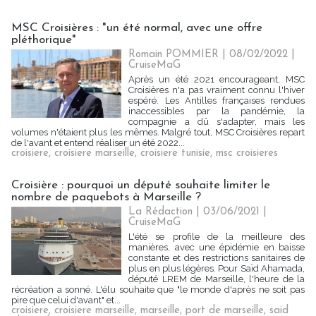
MSC Croisières : "un été normal, avec une offre
pléthorique"
Romain POMMIER
| 08/02/2022
|
CruiseMaG
Après un été 2021 encourageant, MSC
Croisières n'a pas vraiment connu l'hiver
espéré. Les Antilles françaises rendues
inaccessibles par la pandémie, la
compagnie a dû s'adapter, mais les
volumes n'étaient plus les mêmes. Malgré tout, MSC Croisières repart
de l'avant et entend réaliser un été 2022...
croisiere
,
croisiere marseille
,
croisiere tunisie
,
msc croisieres
Croisière : pourquoi un député souhaite limiter le
nombre de paquebots à Marseille ?
La Rédaction
| 03/06/2021
|
CruiseMaG
L'été se profile de la meilleure des
manières, avec une épidémie en baisse
constante et des restrictions sanitaires de
plus en plus légères. Pour Saïd Ahamada,
député LREM de Marseille, l'heure de la
récréation a sonné. L'élu souhaite que "le monde d'après ne soit pas
pire que celui d'avant" et...
croisiere
,
croisiere marseille
,
marseille
,
port de marseille
,
said