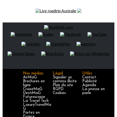
Nos médias
Légal
Utiles
AirMaG
Signaler un
Contact
Brochures en
contenu illicite
Publicité
ligne
Plan du site
Agenda
CruiseMaG
RGPD
La presse en
DestiMaG
Cookies
parle
Futuroscopie
La Travel Tech
LuxuryTravelMa
G
Partez en
France