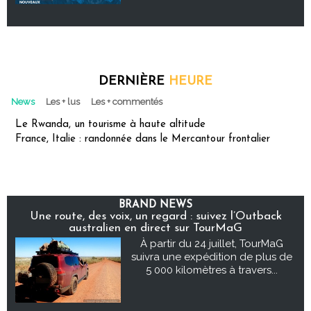
DERNIÈRE
HEURE
News
Les + lus
Les + commentés
Le Rwanda, un tourisme à haute altitude
France, Italie : randonnée dans le Mercantour frontalier
BRAND NEWS
Une route, des voix, un regard : suivez l’Outback
australien en direct sur TourMaG
À partir du 24 juillet, TourMaG
suivra une expédition de plus de
5 000 kilomètres à travers...