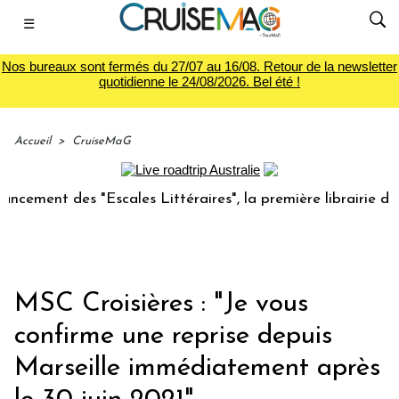
☰
Nos bureaux sont fermés du 27/07 au 16/08. Retour de la newsletter
quotidienne le 24/08/2026. Bel été !
Accueil
>
CruiseMaG
t des "Escales Littéraires", la première librairie du voyage
MSC Croisières : "Je vous
confirme une reprise depuis
Marseille immédiatement après