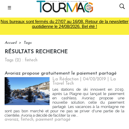
☰
Nos bureaux sont fermés du 27/07 au 16/08. Retour de la newsletter
quotidienne le 24/08/2026. Bel été !
Accueil
>
Tags
RÉSULTATS RECHERCHE
Tags (2) : fintech
Avoriaz propose gratuitement le paiement partagé
La Rédaction
| 04/02/2019
|
La
Travel Tech
Les stations de ski innovent en 2019,
après La Plagne qui lançait le paiement
en cashless, Avoriaz propose une
nouvelle solution, celle du paiement
partagé. Les vacances à la montagne ne
sont pas bon marché et pour ne pas se priver d'une partie de la
clientèle, Avoria a décidé de faciliter la vie...
avoriaz
,
fintech
,
paiement partagé