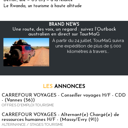
Detroit, une « US city » à la relance
Le Rwanda, un tourisme à haute altitude
BRAND NEWS
Une route, des voix, un regard : suivez l’Outback
australien en direct sur TourMaG
À partir du 24 juillet, TourMaG suivra
une expédition de plus de 5 000
kilomètres à travers...
LES
ANNONCES
CARREFOUR VOYAGES - Conseiller voyages H/F - CDD
- (Vannes (56))
OFFRES D'EMPLOI TOURISME
CARREFOUR VOYAGES - Alternant(e) Chargé(e) de
ressources humaines H/F - (Massy/Evry (91))
ALTERNANCE / STAGES TOURISME