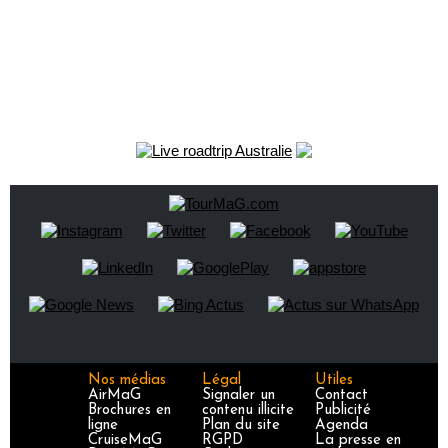
Nos médias
Légal
Utiles
AirMaG
Signaler un
Contact
Brochures en
contenu illicite
Publicité
ligne
Plan du site
Agenda
CruiseMaG
RGPD
La presse en