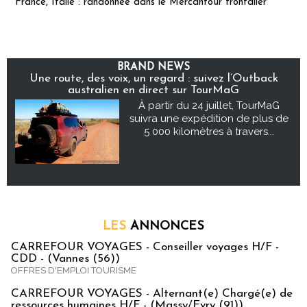
France, Italie : randonnée dans le Mercantour frontalier
BRAND NEWS
Une route, des voix, un regard : suivez l’Outback
australien en direct sur TourMaG
À partir du 24 juillet, TourMaG
suivra une expédition de plus de
5 000 kilomètres à travers...
LES
ANNONCES
CARREFOUR VOYAGES - Conseiller voyages H/F -
CDD - (Vannes (56))
OFFRES D'EMPLOI TOURISME
CARREFOUR VOYAGES - Alternant(e) Chargé(e) de
ressources humaines H/F - (Massy/Evry (91))