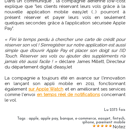
Dans un communiqué , la compagnie aérienne low-cost
explique que "les clients réservant leurs vols grâce à la
nouvelle application mobile easyJet (...) pourront à
présent réserver et payer leurs vols en seulement
quelques secondes grâce à l’application sécurisée Apple
Pay".
« Fini le temps perdu à chercher une carte de crédit pour
réserver son vol ! S’enregistrer sur notre application est aussi
simple que d’ouvrir Apple Pay et placer son doigt sur l’ID
Touch. Réserver ses vols ou ajouter des suppléments n’a
jamais été aussi facile ! »
déclare James Millett, Directeur
du département digital d’easyJet
La compagnie a toujours été en avance sur l'innovation
en lançant son appli mobile en 2011, fonctionnant
également
sur Apple Watch
et en améliorant ses services
comme l'envoi
en temps réel de notifications
concernant
le vol.
Lu 2373 fois
Tags
:
apple
,
apple pay
,
banque
,
e-commerce
,
easyjet
,
fintech
,
iphone
,
paiement mobile
Notez