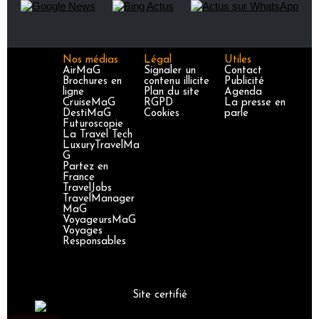
Nos médias
Légal
Utiles
AirMaG
Signaler un
Contact
Brochures en
contenu illicite
Publicité
ligne
Plan du site
Agenda
CruiseMaG
RGPD
La presse en
DestiMaG
Cookies
parle
Futuroscopie
La Travel Tech
LuxuryTravelMa
G
Partez en
France
TravelJobs
TravelManager
MaG
VoyageursMaG
Voyages
Responsables
Site certifié