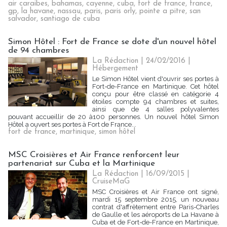
air caraibes
,
bahamas
,
cayenne
,
cuba
,
fort de france
,
france
,
gp
,
la havane
,
nassau
,
paris
,
paris orly
,
pointe a pitre
,
san
salvador
,
santiago de cuba
Simon Hôtel : Fort de France se dote d'un nouvel hôtel
de 94 chambres
La Rédaction
| 24/02/2016
|
Hébergement
Le Simon Hôtel vient d'ouvrir ses portes à
Fort-de-France en Martinique. Cet hôtel
conçu pour être classé en catégorie 4
étoiles compte 94 chambres et suites,
ainsi que de 4 salles polyvalentes
pouvant accueillir de 20 à100 personnes. Un nouvel hôtel Simon
Hôtel a ouvert ses portes à Fort de France...
fort de france
,
martinique
,
simon hôtel
MSC Croisières et Air France renforcent leur
partenariat sur Cuba et la Martinique
La Rédaction
| 16/09/2015
|
CruiseMaG
MSC Croisières et Air France ont signé,
mardi 15 septembre 2015, un nouveau
contrat d'affrètement entre Paris-Charles
de Gaulle et les aéroports de La Havane à
Cuba et de Fort-de-France en Martinique,