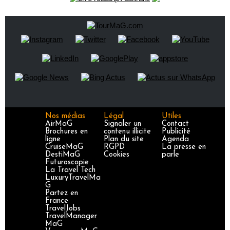
Nos médias
Légal
Utiles
AirMaG
Signaler un
Contact
Brochures en
contenu illicite
Publicité
ligne
Plan du site
Agenda
CruiseMaG
RGPD
La presse en
DestiMaG
Cookies
parle
Futuroscopie
La Travel Tech
LuxuryTravelMa
G
Partez en
France
TravelJobs
TravelManager
MaG