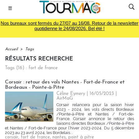
☰
Nos bureaux sont fermés du 27/07 au 16/08. Retour de la newsletter
quotidienne le 24/08/2026. Bel été !
Accueil
>
Tags
RÉSULTATS RECHERCHE
Tags (16) : fort de france
Corsair : retour des vols Nantes - Fort-de-France et
Bordeaux - Pointe-à-Pitre
Céline Eymery
| 16/05/2023
|
AirMaG
Corsair relancera pour la saison hiver
2023 - 2024, les vols directs Bordeaux
/Pointe-à-Pitre et Nantes / Fort-de-
France. Corsair annonce le retour des
liaisons directes Bordeaux /Pointe-à-Pitre
et Nantes / Fort-de-France pour l’hiver 2023-2024. Du 5 décembre
2023 au 23 avril 2024, les Bordelais...
corsair
,
fort de france
,
nantes
,
point à pitre