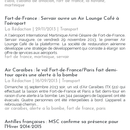
cuba
,
cubana de aviacion
,
fort de france
,
la havane
,
martinique
Fort-de-France : Servair ouvre un Air Lounge Café à
l'aéroport
La Rédaction
| 29/11/2013
|
Transport
A l'aéroport International Martinique Aimé Césaire de Fort-de-France,
Servair inaugure, ce vendredi 29 novembre 2013, le premier Air
Lounge Café de la plateforme. La société de restauration aérienne
développe une stratégie de développement qui consiste à élargir son
offre de services aux aéroports.
fort de france
,
martinique
,
servair
Air Caraïbes : le vol Fort-de-France/Paris fait demi-
tour après une alerte à la bombe
La Rédaction
| 16/09/2013
|
Transport
Dimanche 15 septembre 2013 soir, un vol d’Air Caraïbes (TX 511) qui
effectuait la liaison entre Fort-de-France et Paris a fait demi-tour en
raison d’une alerte à la bombe. Les 344 passagers de l’appareil ont été
évacués. Quatre personnes ont été interpellées à bord. L’appareil a
rebroussé chemin...
air caraibes
,
alerte a la bombe
,
fort de france
,
paris
Antilles françaises : MSC confirme sa présence pour
l'Hiver 2014-2015