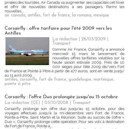
prisées des touristes. Air Canada va augmenter ses capacités cet hiver
et offrir de nouvelles destinations à ses passagers. Parmi les
nouvelles...
air canada
,
antilles
,
fort de france
,
la romana
,
mexique
Corsairfly : offre tarifaire pour l'été 2009 vers les
Antilles
La rédaction | 26/03/2009
|
Transport
Comme Air France, Corsairfly a annoncé
mercredi 15 mars le lancement de
nouvelles offres tarifaires valables sur la
haute saison estivale 2009. Prés de 10
000 sièges pour l’été 2009 de/vers Fort
de France et Pointe à Pitre à partir de 477 euros, sont en vente jusqu'
au 11 avril 2009.
antilles
,
corsairfly
,
fort de france
,
guadeloupe
,
martinique
,
pointe à pitre
Corsairfly : l'offre Duo prolongée jusqu'au 15 octobre
La rédaction (CE) | 03/10/2008
|
Transport
Corsairfly prolonge son offre duo jusqu'au 15 octobre, pour des
voyages effectués jusqu'à la mi-décembre vers Fort de France,
Pointe-à-Pitre, Saint Martin et la Réunion. Suite au succès de l’offre «
Duo », Corsairfly prolonge cette opération. Pour ses vols à destination
de Fort de France, Pointe à...