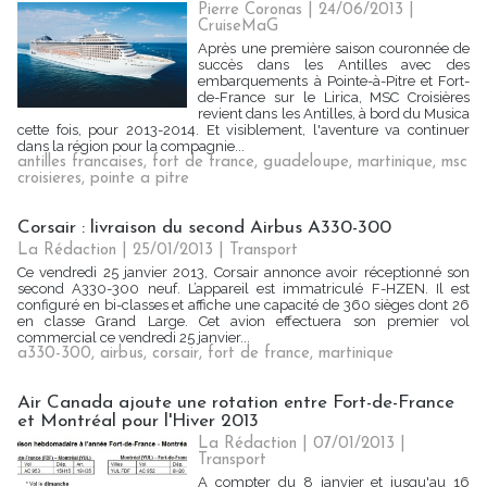
Pierre Coronas | 24/06/2013
|
CruiseMaG
Après une première saison couronnée de
succès dans les Antilles avec des
embarquements à Pointe-à-Pitre et Fort-
de-France sur le Lirica, MSC Croisières
revient dans les Antilles, à bord du Musica
cette fois, pour 2013-2014. Et visiblement, l'aventure va continuer
dans la région pour la compagnie...
antilles francaises
,
fort de france
,
guadeloupe
,
martinique
,
msc
croisieres
,
pointe a pitre
Corsair : livraison du second Airbus A330-300
La Rédaction
| 25/01/2013
|
Transport
Ce vendredi 25 janvier 2013, Corsair annonce avoir réceptionné son
second A330-300 neuf. L’appareil est immatriculé F-HZEN. Il est
configuré en bi-classes et affiche une capacité de 360 sièges dont 26
en classe Grand Large. Cet avion effectuera son premier vol
commercial ce vendredi 25 janvier...
a330-300
,
airbus
,
corsair
,
fort de france
,
martinique
Air Canada ajoute une rotation entre Fort-de-France
et Montréal pour l'Hiver 2013
La Rédaction
| 07/01/2013
|
Transport
A compter du 8 janvier et jusqu'au 16