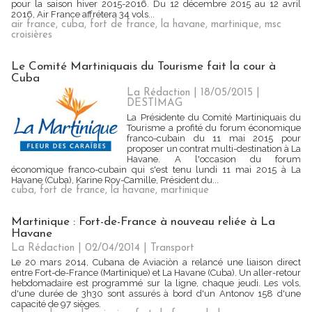
pour la saison hiver 2015-2016. Du 12 décembre 2015 au 12 avril
2016, Air France affrétera 34 vols...
air france
,
cuba
,
fort de france
,
la havane
,
martinique
,
msc
croisières
Le Comité Martiniquais du Tourisme fait la cour à
Cuba
La Rédaction
| 18/05/2015
|
DESTIMAG
La Présidente du Comité Martiniquais du
Tourisme a profité du forum économique
franco-cubain du 11 mai 2015 pour
proposer un contrat multi-destination à La
Havane. A l'occasion du forum
économique franco-cubain qui s'est tenu lundi 11 mai 2015 à La
Havane (Cuba), Karine Roy-Camille, Président du...
cuba
,
fort de france
,
la havane
,
martinique
Martinique : Fort-de-France à nouveau reliée à La
Havane
La Rédaction
| 02/04/2014
|
Transport
Le 20 mars 2014, Cubana de Aviaciòn a relancé une liaison direct
entre Fort-de-France (Martinique) et La Havane (Cuba). Un aller-retour
hebdomadaire est programmé sur la ligne, chaque jeudi. Les vols,
d'une durée de 3h30 sont assurés à bord d'un Antonov 158 d'une
capacité de 97 sièges.