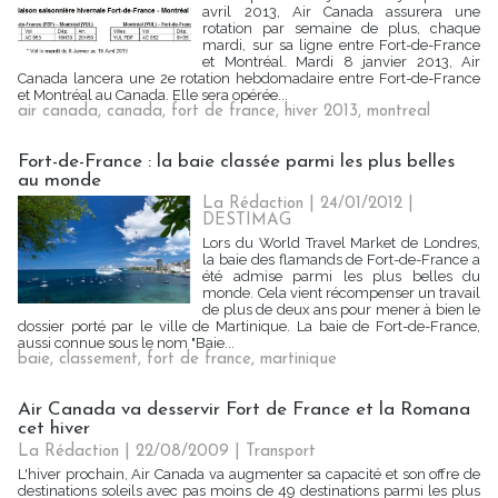
avril 2013, Air Canada assurera une
rotation par semaine de plus, chaque
mardi, sur sa ligne entre Fort-de-France
et Montréal. Mardi 8 janvier 2013, Air
Canada lancera une 2e rotation hebdomadaire entre Fort-de-France
et Montréal au Canada. Elle sera opérée...
air canada
,
canada
,
fort de france
,
hiver 2013
,
montreal
Fort-de-France : la baie classée parmi les plus belles
au monde
La Rédaction
| 24/01/2012
|
DESTIMAG
Lors du World Travel Market de Londres,
la baie des flamands de Fort-de-France a
été admise parmi les plus belles du
monde. Cela vient récompenser un travail
de plus de deux ans pour mener à bien le
dossier porté par le ville de Martinique. La baie de Fort-de-France,
aussi connue sous le nom "Baie...
baie
,
classement
,
fort de france
,
martinique
Air Canada va desservir Fort de France et la Romana
cet hiver
La Rédaction
| 22/08/2009
|
Transport
L'hiver prochain, Air Canada va augmenter sa capacité et son offre de
destinations soleils avec pas moins de 49 destinations parmi les plus