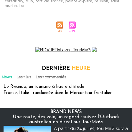
corsarifky
,
duo
,
fort de france
,
pointe-à-pitre
,
réunion
,
saint
martin
,
tui
DERNIÈRE
HEURE
News
Les + lus
Les + commentés
Le Rwanda, un tourisme à haute altitude
France, Italie : randonnée dans le Mercantour frontalier
BRAND NEWS
Une route, des voix, un regard : suivez l’Outback
australien en direct sur TourMaG
À partir du 24 juillet, TourMaG suivra