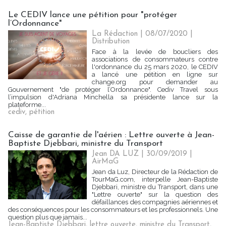
Le CEDIV lance une pétition pour "protéger
l’Ordonnance"
La Rédaction
| 08/07/2020
|
Distribution
Face à la levée de boucliers des
associations de consommateurs contre
l'ordonnance du 25 mars 2020, le CEDIV
a lancé une pétition en ligne sur
change.org pour demander au
Gouvernement "de protéger l’Ordonnance". Cediv Travel sous
l’impulsion d'Adriana Minchella sa présidente lance sur la
plateforme...
cediv
,
pétition
Caisse de garantie de l'aérien : Lettre ouverte à Jean-
Baptiste Djebbari, ministre du Transport
Jean DA LUZ
| 30/09/2019
|
AirMaG
Jean da Luz, Directeur de la Rédaction de
TourMaG.com, interpelle Jean-Baptiste
Djebbari, ministre du Transport, dans une
"Lettre ouverte" sur la question des
défaillances des compagnies aériennes et
des conséquences pour les consommateurs et les professionnels. Une
question plus que jamais...
Jean-Baptiste Djebbari
,
lettre ouverte
,
ministre du Transport
,