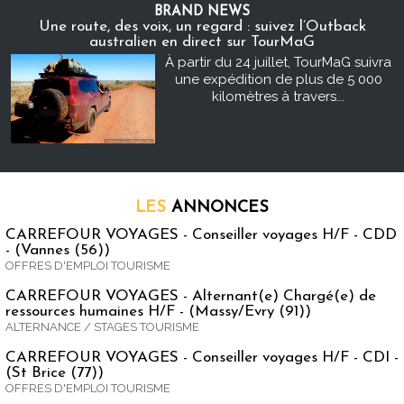
BRAND NEWS
Une route, des voix, un regard : suivez l’Outback
australien en direct sur TourMaG
À partir du 24 juillet, TourMaG suivra
une expédition de plus de 5 000
kilomètres à travers...
LES
ANNONCES
CARREFOUR VOYAGES - Conseiller voyages H/F - CDD
- (Vannes (56))
OFFRES D'EMPLOI TOURISME
CARREFOUR VOYAGES - Alternant(e) Chargé(e) de
ressources humaines H/F - (Massy/Evry (91))
ALTERNANCE / STAGES TOURISME
CARREFOUR VOYAGES - Conseiller voyages H/F - CDI -
(St Brice (77))
OFFRES D'EMPLOI TOURISME