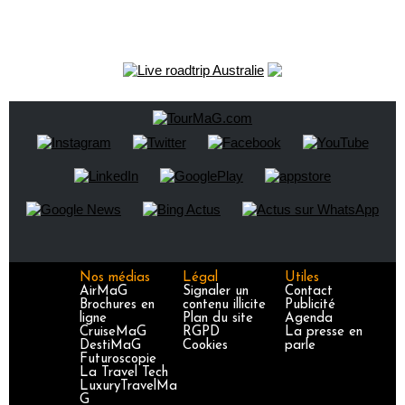
Nos médias
Légal
Utiles
AirMaG
Signaler un
Contact
Brochures en
contenu illicite
Publicité
ligne
Plan du site
Agenda
CruiseMaG
RGPD
La presse en
DestiMaG
Cookies
parle
Futuroscopie
La Travel Tech
LuxuryTravelMa
G