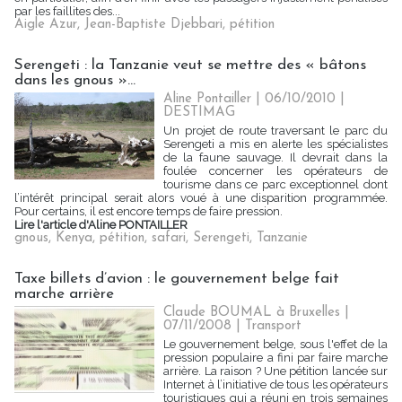
par les faillites des...
Aigle Azur
,
Jean-Baptiste Djebbari
,
pétition
Serengeti : la Tanzanie veut se mettre des « bâtons
dans les gnous »...
Aline Pontailler | 06/10/2010
|
DESTIMAG
Un projet de route traversant le parc du
Serengeti a mis en alerte les spécialistes
de la faune sauvage. Il devrait dans la
foulée concerner les opérateurs de
tourisme dans ce parc exceptionnel dont
l’intérêt principal serait alors voué à une disparition programmée.
Pour certains, il est encore temps de faire pression.
Lire l'article d'Aline PONTAILLER
gnous
,
Kenya
,
pétition
,
safari
,
Serengeti
,
Tanzanie
Taxe billets d’avion : le gouvernement belge fait
marche arrière
Claude BOUMAL à Bruxelles |
07/11/2008
|
Transport
Le gouvernement belge, sous l'effet de la
pression populaire a fini par faire marche
arrière. La raison ? Une pétition lancée sur
Internet à l’initiative de tous les opérateurs
touristiques qui a réuni en trois semaines