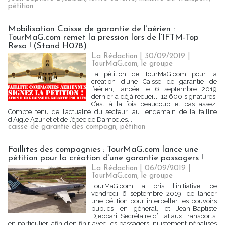
pétition
Mobilisation Caisse de garantie de l’aérien :
TourMaG.com remet la pression lors de l’IFTM-Top
Resa ! (Stand H078)
La Rédaction
| 30/09/2019
|
TourMaG.com, le groupe
La pétition de TourMaG.com pour la
création d’une Caisse de garantie de
l’aérien, lancée le 6 septembre 2019
dernier a déjà recueilli 12 600 signatures.
C’est à la fois beaucoup et pas assez.
Compte tenu de l’actualité du secteur, au lendemain de la faillite
d’Aigle Azur et et de l’épée de Damoclès...
caisse de garantie des compagn
,
pétition
Faillites des compagnies : TourMaG.com lance une
pétition pour la création d’une garantie passagers !
La Rédaction
| 06/09/2019
|
TourMaG.com, le groupe
TourMaG.com a pris l’initiative, ce
vendredi 6 septembre 2019, de lancer
une pétition pour interpeller les pouvoirs
publics en général, et Jean-Baptiste
Djebbari, Secrétaire d’Etat aux Transports,
en particulier, afin d’en finir avec les passagers injustement pénalisés