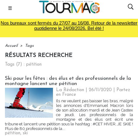
☰
Nos bureaux sont fermés du 27/07 au 16/08. Retour de la newsletter
quotidienne le 24/08/2026. Bel été !
Accueil
>
Tags
RÉSULTATS RECHERCHE
Tags (7) : pétition
Ski pour les fêtes : des élus et des professionnels de la
montagne lancent une pétition
La Rédaction
| 26/11/2020
|
Partez
en France
Ils ne veulent pas baisser les bras, malgré
les annonces d'Emmanuel Macron lors
de son allocution mardi et de Jean Castex
ce jeudi. Les professionnels de la
montagne et des élus ont écrit une
tribune et lancent une pétition sous le hashtag : #CET HIVER, JE SKIE !
Plus de 80 professionnels de la...
pétition
,
ski