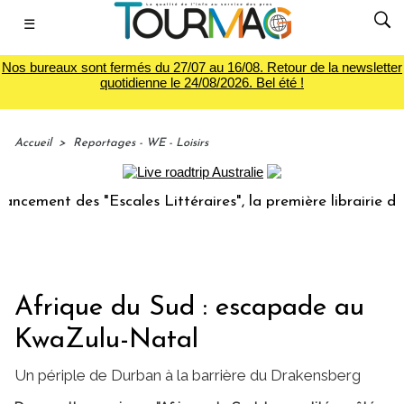
☰
Nos bureaux sont fermés du 27/07 au 16/08. Retour de la newsletter
quotidienne le 24/08/2026. Bel été !
Accueil
>
Reportages - WE - Loisirs
nt des "Escales Littéraires", la première librairie du voyag
Afrique du Sud : escapade au
KwaZulu-Natal
Un périple de Durban à la barrière du Drakensberg