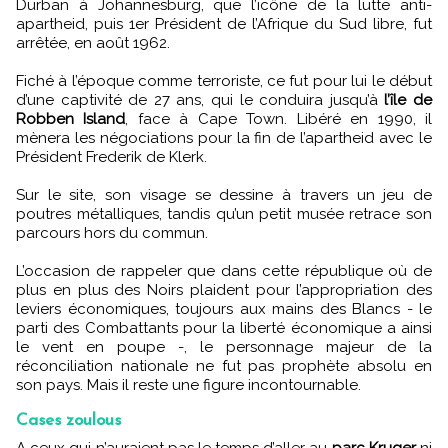
Durban à Johannesburg, que l’icône de la lutte anti-
apartheid, puis 1er Président de l’Afrique du Sud libre, fut
arrêtée, en août 1962.
Fiché à l’époque comme terroriste, ce fut pour lui le début
d’une captivité de 27 ans, qui le conduira jusqu’à
l’île de
Robben Island
, face à Cape Town. Libéré en 1990, il
mènera les négociations pour la fin de l’apartheid avec le
Président Frederik de Klerk.
Sur le site, son visage se dessine à travers un jeu de
poutres métalliques, tandis qu’un petit musée retrace son
parcours hors du commun.
L’occasion de rappeler que dans cette république où de
plus en plus des Noirs plaident pour l’appropriation des
leviers économiques, toujours aux mains des Blancs - le
parti des Combattants pour la liberté économique a ainsi
le vent en poupe -, le personnage majeur de la
réconciliation nationale ne fut pas prophète absolu en
son pays. Mais il reste une figure incontournable.
Cases zoulous
A ceux qui n’auraient pas le temps d’aller au
parc Kruger
ni