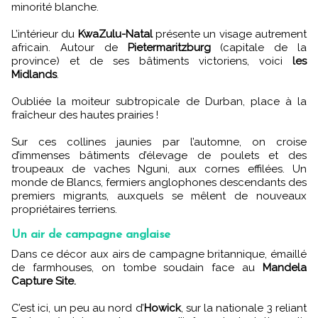
minorité blanche.
L’intérieur du
KwaZulu-Natal
présente un visage autrement
africain. Autour de
Pietermaritzburg
(capitale de la
province) et de ses bâtiments victoriens, voici
les
Midlands
.
Oubliée la moiteur subtropicale de Durban, place à la
fraîcheur des hautes prairies !
Sur ces collines jaunies par l’automne, on croise
d’immenses bâtiments d’élevage de poulets et des
troupeaux de vaches Nguni, aux cornes effilées. Un
monde de Blancs, fermiers anglophones descendants des
premiers migrants, auxquels se mêlent de nouveaux
propriétaires terriens.
Un air de campagne anglaise
Dans ce décor aux airs de campagne britannique, émaillé
de farmhouses, on tombe soudain face au
Mandela
Capture Site.
C’est ici, un peu au nord d’
Howick
, sur la nationale 3 reliant