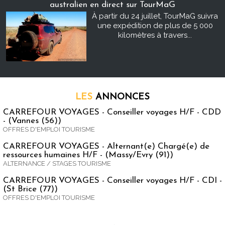
australien en direct sur TourMaG
À partir du 24 juillet, TourMaG suivra
une expédition de plus de 5 000
kilomètres à travers...
LES
ANNONCES
CARREFOUR VOYAGES - Conseiller voyages H/F - CDD
- (Vannes (56))
OFFRES D'EMPLOI TOURISME
CARREFOUR VOYAGES - Alternant(e) Chargé(e) de
ressources humaines H/F - (Massy/Evry (91))
ALTERNANCE / STAGES TOURISME
CARREFOUR VOYAGES - Conseiller voyages H/F - CDI -
(St Brice (77))
OFFRES D'EMPLOI TOURISME