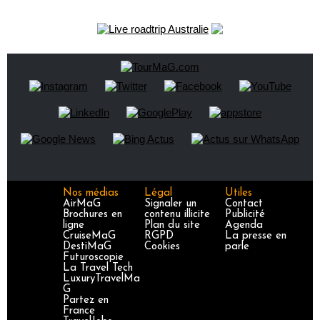
Nos médias
Légal
Utiles
AirMaG
Signaler un
Contact
Brochures en
contenu illicite
Publicité
ligne
Plan du site
Agenda
CruiseMaG
RGPD
La presse en
DestiMaG
Cookies
parle
Futuroscopie
La Travel Tech
LuxuryTravelMa
G
Partez en
France