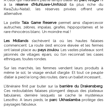
à la
réserve d’Hluhluwe-Umfolozi
(la plus riche du
KwaZulu-Natal), les réserves privées offrent une
alternative.
La petite
Tala Game Reserve
permet ainsi d’apercevoir
autruches, zèbres, impalas, girafes, hippopotames et le
rare rhinocéros blanc. Un moindre mal !
Les Midlands
s’achèvent là où les hautes falaises
commencent. La route s’est encore élevée et les fermes
ont laissé place au
pays zoulou
. Les vastes plateaux sont
jalonnés de villages épars, où l’on reconnait les cases
ethniques, toutes rondes.
Sur les marchés, les femmes vendent leurs produits à
même le sol, le visage enduit d’argile. Et tout ce peuple
d’aller à pied le long des routes, dans un ballet incessant...
L’itinéraire finit par buter sur la
barrière du Drakensberg
.
Ces redoutables falaises plongent depuis des plateaux
tabulaires, derrière lesquels se cache le mystérieux
Lesotho. A leurs pieds, le
parc Ukhaslamba
protège des
paysages fabuleux.