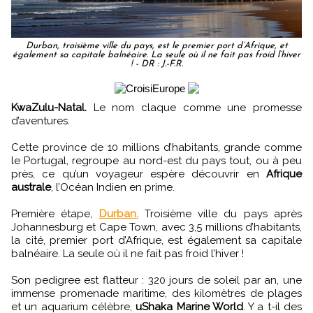
Durban, troisième ville du pays, est le premier port d’Afrique, et
également sa capitale balnéaire. La seule où il ne fait pas froid l’hiver
! - DR : J.-F.R.
KwaZulu-Natal.
Le nom claque comme une promesse
d’aventures.
Cette province de 10 millions d’habitants, grande comme
le Portugal, regroupe au nord-est du pays tout, ou à peu
près, ce qu’un voyageur espère découvrir en
Afrique
australe
, l’Océan Indien en prime.
Première étape,
Durban.
Troisième ville du pays après
Johannesburg et Cape Town, avec 3,5 millions d’habitants,
la cité, premier port d’Afrique, est également sa capitale
balnéaire. La seule où il ne fait pas froid l’hiver !
Son pedigree est flatteur : 320 jours de soleil par an, une
immense promenade maritime, des kilomètres de plages
et un aquarium célèbre,
uShaka Marine World
. Y a t-il des