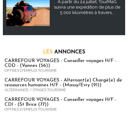
À partir du 24 juillet, TourMaG
suivra une expédition de plus de
5 000 kilomètres à travers...
LES
ANNONCES
CARREFOUR VOYAGES - Conseiller voyages H/F -
CDD - (Vannes (56))
OFFRES D'EMPLOI TOURISME
CARREFOUR VOYAGES - Alternant(e) Chargé(e) de
ressources humaines H/F - (Massy/Evry (91))
ALTERNANCE / STAGES TOURISME
CARREFOUR VOYAGES - Conseiller voyages H/F -
CDI - (St Brice (77))
OFFRES D'EMPLOI TOURISME