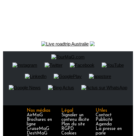
Nos médias
Légal
Utiles
AirMaG
Signaler un
Contact
Brochures en
contenu illicite
Publicité
ligne
Plan du site
Agenda
CruiseMaG
RGPD
La presse en
DestiMaG
Cookies
parle