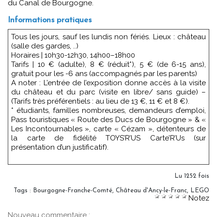
du Canal de Bourgogne.
Informations pratiques
Tous les jours, sauf les lundis non fériés. Lieux : château
(salle des gardes, ..)
Horaires | 10h30-12h30, 14h00–18h00
Tarifs | 10 € (adulte), 8 € (réduit*), 5 € (de 6-15 ans),
gratuit pour les -6 ans (accompagnés par les parents)
A noter : L’entrée de l’exposition donne accès à la visite
du château et du parc (visite en libre/ sans guide) –
(Tarifs très préférentiels : au lieu de 13 €, 11 € et 8 €).
* étudiants, familles nombreuses, demandeurs d’emploi,
Pass touristiques « Route des Ducs de Bourgogne » & «
Les Incontournables », carte « Cézam », détenteurs de
la carte de fidélité TOYS’R’US Carte’R’Us (sur
présentation d’un justificatif).
Lu 1252 fois
Tags
:
Bourgogne-Franche-Comté
,
Château d'Ancy-le-Franc
,
LEGO
Notez
Nouveau commentaire :