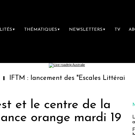
LITÉS
THÉMATIQUES
NEWSLETTERS
TV
A
▼
▼
▼
lancement des "Escales Littéraires", la premi
est et le centre de la
lance orange mardi 19
L
a
F
M