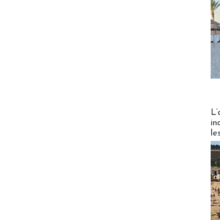
Partez
L’
in
le