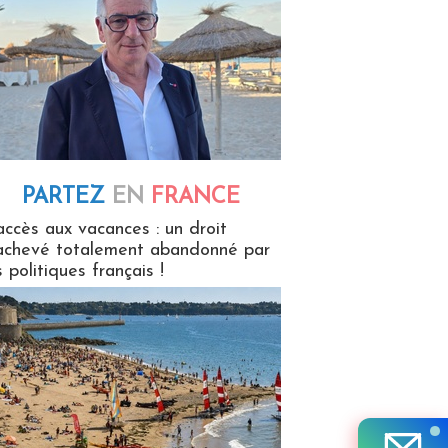
PARTEZ
EN
FRANCE
 en France
accès aux vacances : un droit
achevé totalement abandonné par
s politiques français !