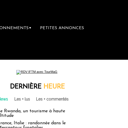
BONNEMENTS
PETITES ANNONCES
▼
ère librairie du voyage
Le groupe Sainte-
DERNIÈRE
HEURE
News
Les + lus
Les + commentés
e Rwanda, un tourisme à haute
ltitude
rance, Italie : randonnée dans le
ercantour frontalier