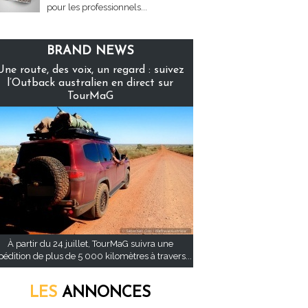
pour les professionnels...
BRAND NEWS
Une route, des voix, un regard : suivez
l’Outback australien en direct sur
TourMaG
À partir du 24 juillet, TourMaG suivra une
pédition de plus de 5 000 kilomètres à travers...
LES
ANNONCES