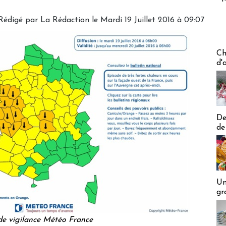
Rédigé par
La Rédaction
le Mardi 19 Juillet 2016 à 09:07
Les off
Ch
d'
De
de
Un
gr
de vigilance Météo France