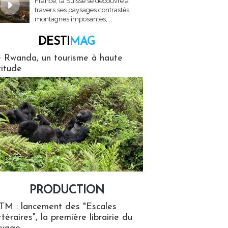
France, la Suisse se découvre à
travers ses paysages contrastés,
montagnes imposantes,...
DESTI
MAG
MAG
 Rwanda, un tourisme à haute
titude
PRODUCTION
ion
TM : lancement des "Escales
ttéraires", la première librairie du