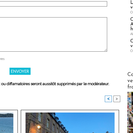
L
v
O
A
h
A
C
v
O
res
Publi-n
Co
ve
x ou diffamatoires seront aussitôt supprimés par le modérateur.
fr
<
>