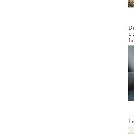
Actus V
De
d’
fo
Webinai
La