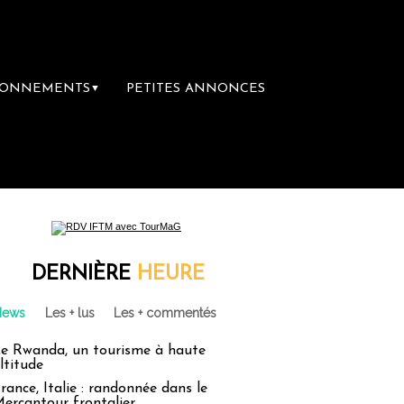
BONNEMENTS
PETITES ANNONCES
▼
DERNIÈRE
HEURE
News
Les + lus
Les + commentés
e Rwanda, un tourisme à haute
ltitude
rance, Italie : randonnée dans le
ercantour frontalier