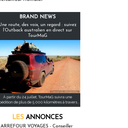
BRAND NEWS
Une route, des voix, un regard : suivez
l’Outback australien en direct sur
TourMaG
À partir du 24 juillet, TourMaG suivra une
pédition de plus de 5 000 kilomètres à travers...
LES
ANNONCES
ARREFOUR VOYAGES - Conseiller