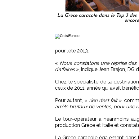
La Grèce caracole dans le Top 3 des
encore
pour l’été 2013.
«
Nous constatons une reprise des v
d’affaires
», indique Jean Brajon, DG d
Chez le spécialiste de la destinatio
ceux de 2011, année qui avait bénéfi
Pour autant, «
rien n’est fait
», comme
arrêts brutaux de ventes, pour une r
Le tour-opérateur a néanmoins aug
production Grèce et Italie et consta
La Grèce caracole également dans l