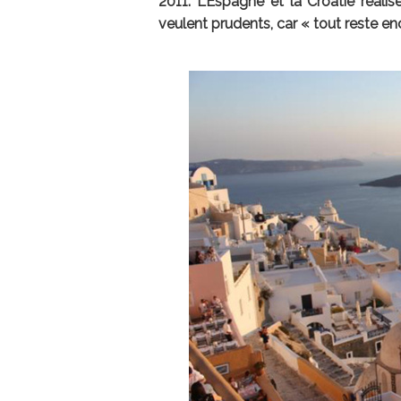
2011. L’Espagne et la Croatie réali
veulent prudents, car « tout reste enc