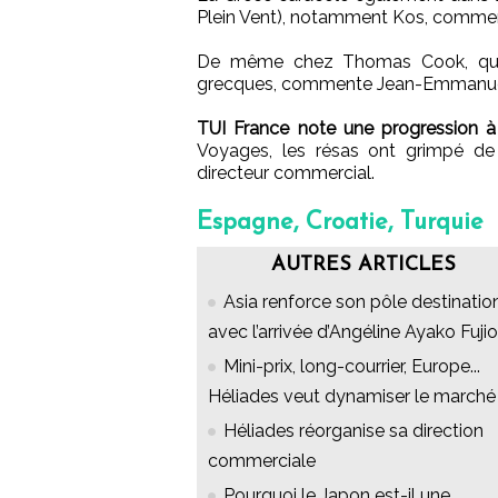
Plein Vent), notamment Kos, commen
De même chez Thomas Cook, qui en
grecques, commente Jean-Emmanuel
TUI France note une progression à d
Voyages, les résas ont grimpé de 
directeur commercial.
Espagne, Croatie, Turquie
AUTRES ARTICLES
Asia renforce son pôle destinatio
avec l’arrivée d’Angéline Ayako Fuji
Mini-prix, long-courrier, Europe...
Héliades veut dynamiser le marché
Héliades réorganise sa direction
commerciale
Pourquoi le Japon est-il une