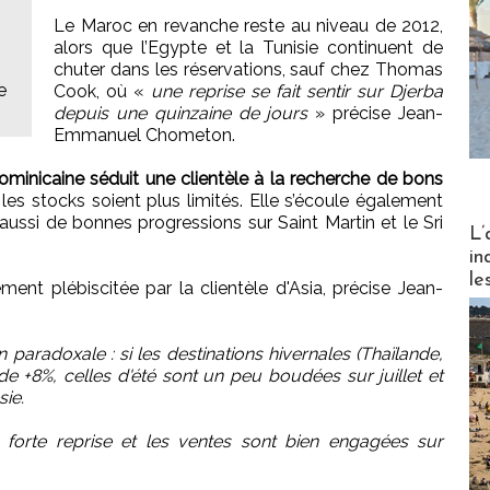
Le Maroc en revanche reste au niveau de 2012,
alors que l’Egypte et la Tunisie continuent de
chuter dans les réservations, sauf chez Thomas
e
Cook, où «
une reprise se fait sentir sur Djerba
depuis une quinzaine de jours
» précise Jean-
Emmanuel Chometon.
ominicaine séduit une clientèle à la recherche de bons
s stocks soient plus limités. Elle s’écoule également
 aussi de bonnes progressions sur Saint Martin et le Sri
Partez
L’
in
le
ment plébiscitée par la clientèle d'Asia, précise Jean-
aradoxale : si les destinations hivernales (Thaïlande,
de +8%, celles d'été sont un peu boudées sur juillet et
sie.
 forte reprise et les ventes sont bien engagées sur