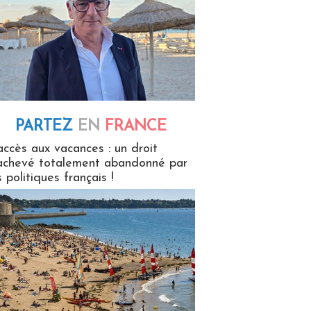
PARTEZ
EN
FRANCE
 en France
accès aux vacances : un droit
achevé totalement abandonné par
s politiques français !