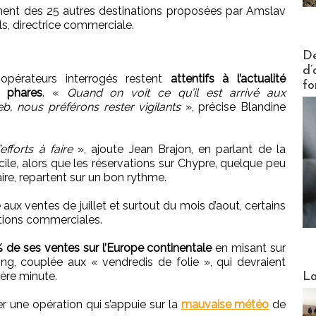
ment des 25 autres destinations proposées par Amslav
, directrice commerciale.
Actus V
De
d’
-opérateurs interrogés restent
attentifs à l’actualité
fo
s phares
. «
Quand on voit ce qu’il est arrivé aux
b, nous préférons rester vigilants
», précise Blandine
forts à faire
», ajoute Jean Brajon, en parlant de la
icile, alors que les réservations sur Chypre, quelque peu
ire, repartent sur un bon rythme.
ux ventes de juillet et surtout du mois d’aout, certains
ations commerciales.
 de ses ventes sur l’Europe continentale
en misant sur
ng, couplée aux « vendredis de folie », qui devraient
Webinai
ère minute.
La
r une opération qui s’appuie sur la
mauvaise météo
de