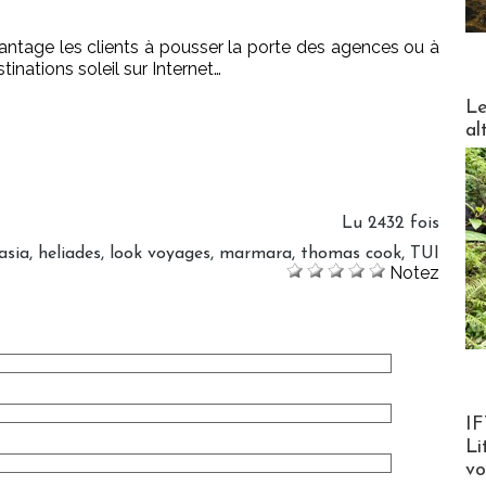
avantage les clients à pousser la porte des agences ou à
tinations soleil sur Internet…
DESTI
Le
al
Lu 2432 fois
asia
,
heliades
,
look voyages
,
marmara
,
thomas cook
,
TUI
Notez
Product
IF
Li
v