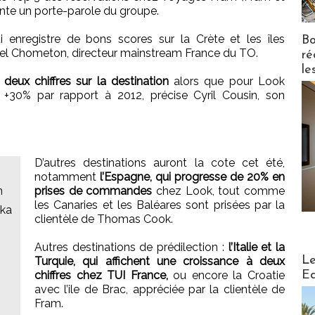
te un porte-parole du groupe.
registre de bons scores sur la Crète et les îles
Bo
 Chometon, directeur mainstream France du TO.
ré
le
eux chiffres sur la destination
alors que pour Look
+30% par rapport à 2012, précise Cyril Cousin, son
D’autres destinations auront la cote cet été,
notamment
l’Espagne, qui progresse de 20% en
n
prises de commandes
chez Look, tout comme
les Canaries et les Baléares sont prisées par la
oka
clientèle de Thomas Cook.
Autres destinations de prédilection :
l’Italie et la
Distribu
Le
Turquie, qui affichent une croissance à deux
Ed
chiffres chez TUI France,
ou encore la Croatie
avec l’ile de Brac, appréciée par la clientèle de
Fram.