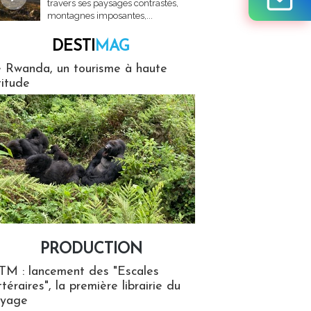
travers ses paysages contrastés,
montagnes imposantes,...
DESTI
MAG
MAG
 Rwanda, un tourisme à haute
titude
PRODUCTION
ion
TM : lancement des "Escales
ttéraires", la première librairie du
oyage