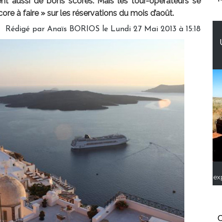
sent aussi de bons scores. Mais les tour-opérateurs se
ore à faire » sur les réservations du mois d’août.
Rédigé par
Anaïs BORIOS
le Lundi 27 Mai 2013 à 15:18
ex
C