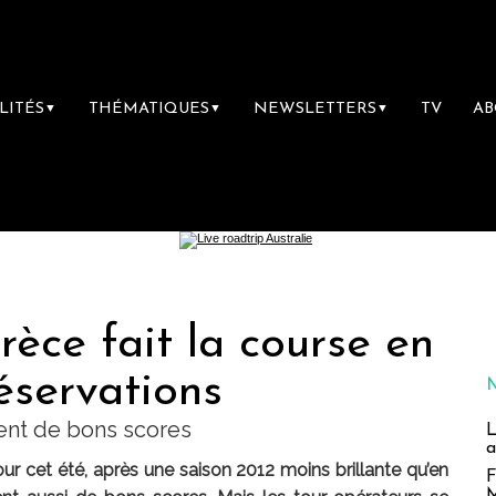
LITÉS
THÉMATIQUES
NEWSLETTERS
TV
A
▼
▼
▼
rèce fait la course en
réservations
sent de bons scores
L
a
our cet été, après une saison 2012 moins brillante qu’en
F
M