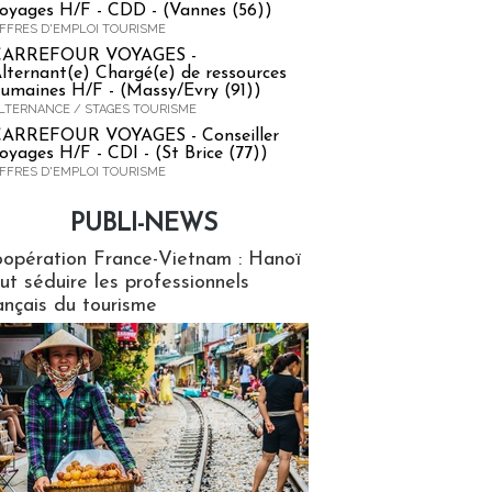
oyages H/F - CDD - (Vannes (56))
FFRES D'EMPLOI TOURISME
CARREFOUR VOYAGES -
lternant(e) Chargé(e) de ressources
umaines H/F - (Massy/Evry (91))
LTERNANCE / STAGES TOURISME
ARREFOUR VOYAGES - Conseiller
oyages H/F - CDI - (St Brice (77))
FFRES D'EMPLOI TOURISME
PUBLI-NEWS
ews
opération France-Vietnam : Hanoï
ut séduire les professionnels
ançais du tourisme