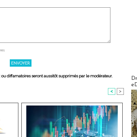
res
AirMa
x ou diffamatoires seront aussitôt supprimés par le modérateur.
Dr
e
<
>