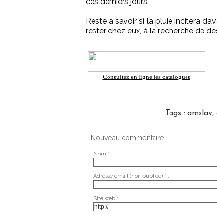
ces derniers jours.
Reste à savoir si la pluie incitera d
rester chez eux, à la recherche de des
Consultez en ligne les catalogues
Tags
:
amslav
,
Nouveau commentaire :
Nom * :
Adresse email (non publiée) * :
Site web :