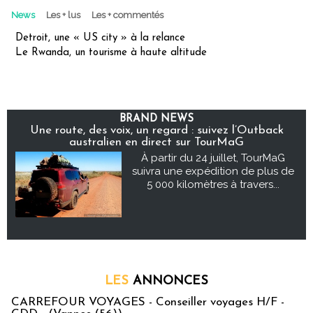
News
Les + lus
Les + commentés
Detroit, une « US city » à la relance
Le Rwanda, un tourisme à haute altitude
BRAND NEWS
Une route, des voix, un regard : suivez l’Outback
australien en direct sur TourMaG
À partir du 24 juillet, TourMaG
suivra une expédition de plus de
5 000 kilomètres à travers...
LES
ANNONCES
CARREFOUR VOYAGES - Conseiller voyages H/F -