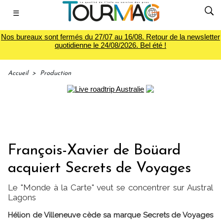
☰
Nos bureaux sont fermés du 27/07 au 16/08. Retour de la newsletter
quotidienne le 24/08/2026. Bel été !
Accueil
>
Production
François-Xavier de Boüard
acquiert Secrets de Voyages
Le "Monde à la Carte" veut se concentrer sur Austral
Lagons
Hélion de Villeneuve cède sa marque Secrets de Voyages