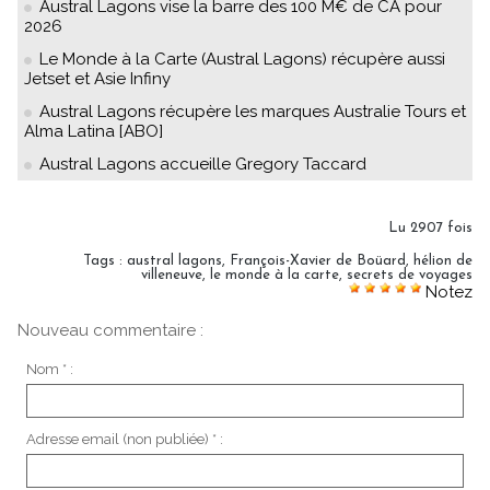
Austral Lagons vise la barre des 100 M€ de CA pour
2026
Le Monde à la Carte (Austral Lagons) récupère aussi
Jetset et Asie Infiny
Austral Lagons récupère les marques Australie Tours et
Alma Latina [ABO]
Austral Lagons accueille Gregory Taccard
Lu 2907 fois
Tags
:
austral lagons
,
François-Xavier de Boüard
,
hélion de
villeneuve
,
le monde à la carte
,
secrets de voyages
Notez
Nouveau commentaire :
Nom * :
Adresse email (non publiée) * :