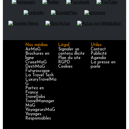
Nos médias
Légal
Utiles
AirMaG
Signaler un
Contact
Brochures en
contenu illicite
Publicité
ligne
Plan du site
Agenda
CruiseMaG
RGPD
La presse en
DestiMaG
Cookies
parle
Futuroscopie
La Travel Tech
LuxuryTravelMa
G
Partez en
France
TravelJobs
TravelManager
MaG
VoyageursMaG
Voyages
Responsables