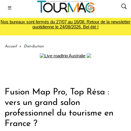
☰
Nos bureaux sont fermés du 27/07 au 16/08. Retour de la newsletter
quotidienne le 24/08/2026. Bel été !
Accueil
>
Distribution
Fusion Map Pro, Top Résa :
vers un grand salon
professionnel du tourisme en
France ?