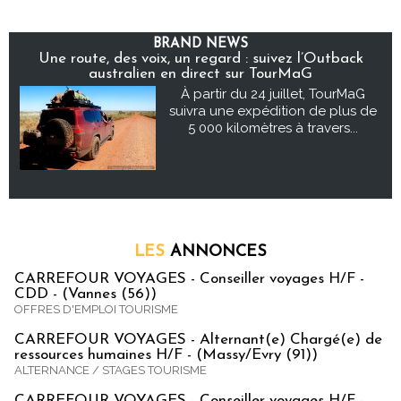
BRAND NEWS
Une route, des voix, un regard : suivez l’Outback
australien en direct sur TourMaG
À partir du 24 juillet, TourMaG
suivra une expédition de plus de
5 000 kilomètres à travers...
LES
ANNONCES
CARREFOUR VOYAGES - Conseiller voyages H/F -
CDD - (Vannes (56))
OFFRES D'EMPLOI TOURISME
CARREFOUR VOYAGES - Alternant(e) Chargé(e) de
ressources humaines H/F - (Massy/Evry (91))
ALTERNANCE / STAGES TOURISME
CARREFOUR VOYAGES - Conseiller voyages H/F -