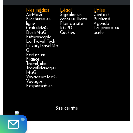
Nos médias
Légal
Utiles
AirMaG
Signaler un
Contact
Brochures en
contenu illicite
Publicité
ligne
Plan du site
Agenda
CruiseMaG
RGPD
La presse en
DestiMaG
Cookies
parle
Futuroscopie
La Travel Tech
LuxuryTravelMa
G
Partez en
France
TravelJobs
TravelManager
MaG
VoyageursMaG
Voyages
Responsables
Site certifié