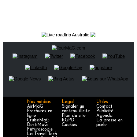
Nos médias
Légal
Utiles
AirMaG
Signaler un
Contact
Brochures en
contenu illicite
Publicité
ligne
Plan du site
Agenda
CruiseMaG
RGPD
La presse en
DestiMaG
Cookies
parle
Futuroscopie
La Travel Tech