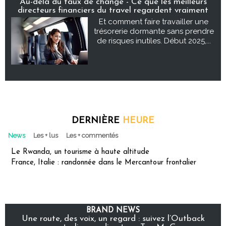
Au-delà du taux de change - Ce que les meilleurs
directeurs financiers du travel regardent vraiment
Et comment faire travailler une
trésorerie dormante sans prendre
de risques inutiles. Début 2025,...
DERNIÈRE
HEURE
News
Les + lus
Les + commentés
Le Rwanda, un tourisme à haute altitude
France, Italie : randonnée dans le Mercantour frontalier
BRAND NEWS
Une route, des voix, un regard : suivez l’Outback