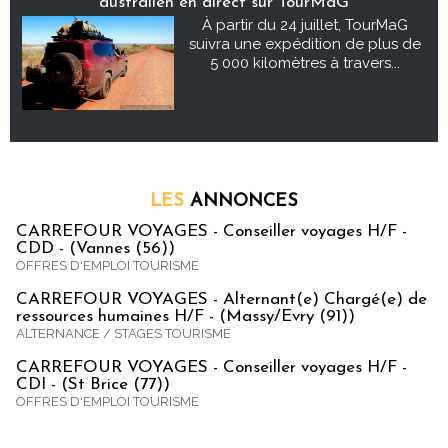
australien en direct sur TourMaG
À partir du 24 juillet, TourMaG
suivra une expédition de plus de
5 000 kilomètres à travers...
LES
ANNONCES
CARREFOUR VOYAGES - Conseiller voyages H/F -
CDD - (Vannes (56))
OFFRES D'EMPLOI TOURISME
CARREFOUR VOYAGES - Alternant(e) Chargé(e) de
ressources humaines H/F - (Massy/Evry (91))
ALTERNANCE / STAGES TOURISME
CARREFOUR VOYAGES - Conseiller voyages H/F -
CDI - (St Brice (77))
OFFRES D'EMPLOI TOURISME